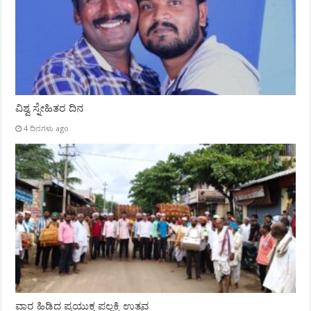
ವಿಶ್ವ ಸ್ನೇಹಿತರ ದಿನ
4 ದಿನಗಳು ago
ವಾರ ಹಿಡಿದ ಪ್ರಯುಕ್ತ ಪಲ್ಲಕ್ಕಿ ಉತ್ಸವ