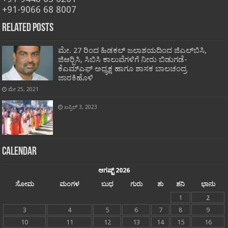
+91-9066 68 8007
Related Posts
ಮೇ. 27 ರಿಂದ ಹಿಡಕಲ್ ಜಲಾಶಯದಿಂದ ಜಿಎಲ್‍ಬಿಸಿ,
ಜಿಆರ್‍ಬಿಸಿ, ಸಿಬಿಸಿ ಕಾಲುವೆಗಳಿಗೆ ನೀರು ಬಿಡುಗಡೆ-
ಕೆಎಮ್‍ಎಫ್ ಅಧ್ಯಕ್ಷ ಹಾಗೂ ಶಾಸಕ ಬಾಲಚಂದ್ರ
ಜಾರಕಿಹೊಳಿ
ಮೇ 25, 2021
ಏಪ್ರಿಲ್ 3, 2023
Calendar
ಆಗಷ್ಟ್ 2026
ಸೋಮ
ಮಂಗಳ
ಬುಧ
ಗುರು
ಶು
ಶನಿ
ಭಾನು
1
2
3
4
5
6
7
8
9
10
11
12
13
14
15
16