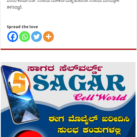
ಎಂದು ಕಾರ್ಯದರ್ಶಿ ಸಂಜಯ ಮೋಕಾಶಿ ಮತ್ತು ಖಜಾಂಚಿ ಸಂಜಯ ಮಂದ್ರೋಳಿ
ತಿಳಿಸಿದ್ದಾರೆ.
Spread the love