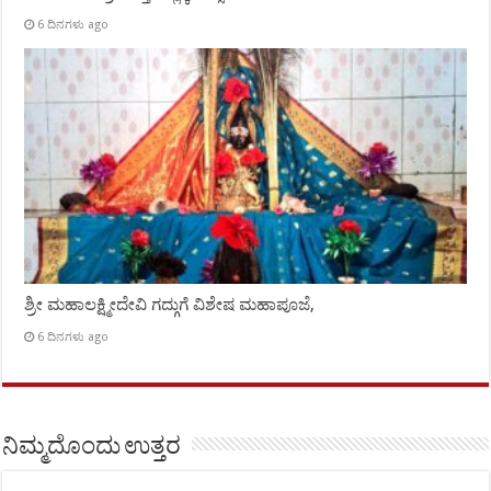
6 ದಿನಗಳು ago
ಶ್ರೀ ಮಹಾಲಕ್ಷ್ಮೀದೇವಿ ಗದ್ಗುಗೆ ವಿಶೇಷ ಮಹಾಪೂಜೆ,
6 ದಿನಗಳು ago
ನಿಮ್ಮದೊಂದು ಉತ್ತರ