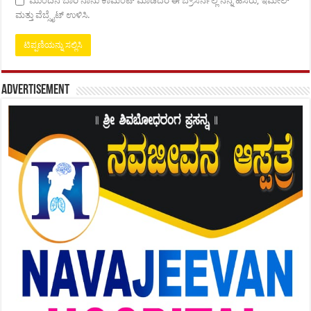
ಮುಂದಿನ ಬಾರಿ ನಾನು ಕಾಮೆಂಟ್ ಮಾಡಿದರೆ ಈ ಬ್ರೌಸರ್ನಲ್ಲಿ ನನ್ನ ಹೆಸರು, ಇಮೇಲ್
ಮತ್ತು ವೆಬ್ಸೈಟ್ ಉಳಿಸಿ.
Advertisement