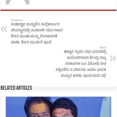
Previous
ಮಹಾದ್ವಾರ ಉದ್ಘಾಟಿಸಿ ಮಲ್ಲಿಕಾರ್ಜುನ
ದೇವಸ್ಥಾನದಲ್ಲಿ ನೂತವಾಗಿ ನಿರ್ಮಿಸಲಾದ
ಶಿವನ ಮೂರ್ತಿಯನ್ನು ಲೋಕಾರ್ಪಣೆ
ಮಾಡಿ, ಶಿವನ ಮೂರ್ತಿಗೆ ಪೂಜೆ
Next
ಹಳ್ಳೂರ ಗ್ರಾಪಂ ಸಭಾ ಭವನದಲ್ಲಿ
ಆಯೋಜಿಸಲಾದ ಕೇಂದ್ರ-ರಾಜ್ಯ
ಸರಕಾರಗಳ ಜನ ವಿರೋಧಿ ನೀತಿ
ಪತ್ರಿಭಟಿಸಿ ನ.26ರಂದು ಅಖಿಲ ಭಾರತ
ಮುಷ್ಕರ ಕುರಿತು ಪೂರ್ವಭಾವಿ ಸಭೆ
Related Articles