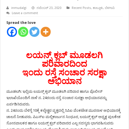
inmudalgi
ನವೆಂಬರ್ 23, 2020
Recent Posts
,
ತಾಲ್ಲೂಕು
,
ಬೆಳಗಾವಿ
Leave a comment
Spread the love
ಲಯನ್ಸ್ ಕ್ಲಬ್ ಮೂಡಲಗಿ
ಪರಿವಾರದಿಂದ
ಇಂದು ರಸ್ತೆ ಸಂಚಾರ ಸರಕ್ಷಾ
ಅಭಿಯಾನ
ಮೂಡಲಗಿ: ಇಲ್ಲಿಯ ಲಯನ್ಸ್ ಕ್ಲಬ್ ಮೂಡಲಗಿ ಪರಿವಾರ ಹಾಗೂ ಪೊಲೀಸ್
ಇಲಾಖೆಯೊಂದಿಗೆ ನಾಳೆ ನ. 24ರಂದು ರಸ್ತೆ ಸಂಚಾರ ಸುರಕ್ಷಾ ಅಭಿಯಾನವನ್ನು
ಏರ್ಪಡಿಸಿರುವರು.
ನ. 24ರಂದು ಬೆಳಿಗ್ಗೆ 10ಕ್ಕೆ ಕಲ್ಮೇಶ್ವರ ವೃತ್ತದಲ್ಲಿ ಸಿಪಿಐ ವೆಂಕಟೇಶ ಮುರನಾಳ ಅಭಿಯಾನಕ್ಕೆ
ಚಾಲನೆ ನೀಡುವರು. ಪಿಎಸ್‍ಐ ಮಲ್ಲಿಕಾರ್ಜುನ ಸಿಂಧೂರ, ಲಯನ್ಸ್ ಕ್ಲಬ್ ಅಧ್ಯಕ್ಷ ಪುಲಕೇಶ
ಸೋನವಾಲಕರ ಹಾಗೂ ಲಯನ್ಸ್ ಕ್ಲಬ್ ಪರಿವಾರದ ಎಲ್ಲ ಸದಸ್ಯರು ಭಾಗವಹಿಸುವರು