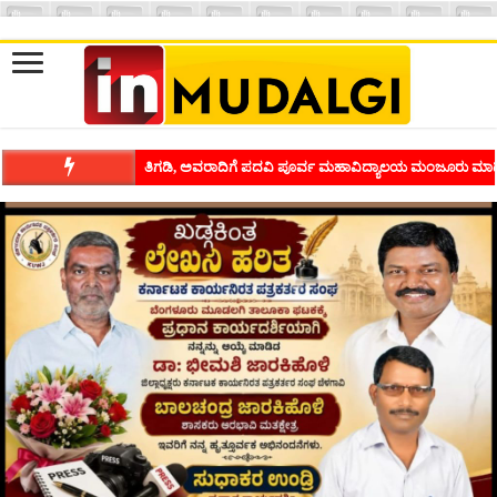
ಶಿವಾಪುರದಲ್ಲಿ ಕವಿಗೋಷ್ಠಿಯ ಸಂಭ್ರಮ ಭಾವನೆಗಳನ್ನು ಕಟ್ಟಿಕೊಡುವ ಕಲೆಗ