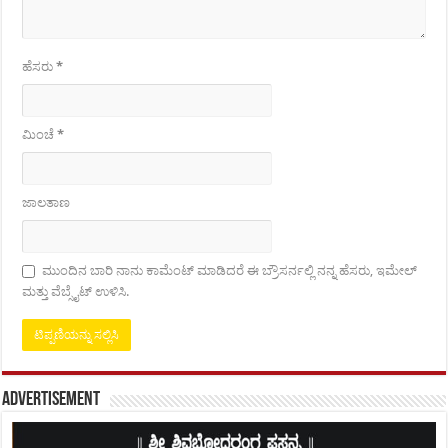
ಹೆಸರು
*
ಮಿಂಚೆ
*
ಜಾಲತಾಣ
ಮುಂದಿನ ಬಾರಿ ನಾನು ಕಾಮೆಂಟ್ ಮಾಡಿದರೆ ಈ ಬ್ರೌಸರ್ನಲ್ಲಿ ನನ್ನ ಹೆಸರು, ಇಮೇಲ್
ಮತ್ತು ವೆಬ್ಸೈಟ್ ಉಳಿಸಿ.
Advertisement