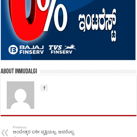
About inmudalgi
Previous
ಅಂಬೇಡ್ಕರ ಬರೀ ವ್ಯಕ್ತಿಯಲ್ಲ. ಅವರೊಬ್ಬ