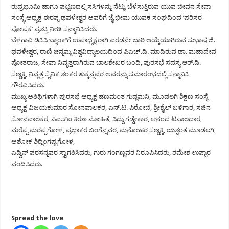
ರುದ್ರಭೂಮಿ ಹಾಗೂ ಪಟ್ಟಣದಲ್ಲಿ ಸಸಿಗಳನ್ನು ನೆಟ್ಟು ಬೆಳೆಸುತ್ತಿರುವ ಯುವ ಜೀವನ ಸೇವಾ
ಸಂಸ್ಥೆ ಅಧ್ಯಕ್ಷ ಈರಪ್ಪ ಢವಳೇಶ್ವರ ಅವರಿಗೆ ಜೈ ಭೀಮ ಯುವಕ ಸಂಘದಿಂದ ‘ಪರಿಸರ
ಪೋಷಕ’ ಪ್ರಶಸ್ತಿ ನೀಡಿ ಸನ್ಮಾನಿಸಿದರು.
ಬೆಳಗಾವಿ ಡಿಸಿಸಿ ಬ್ಯಾಂಕ್‍ಗೆ ಉಪಾಧ್ಯಕ್ಷರಾಗಿ ಎರಡನೇ ಬಾರಿ ಆಯ್ಕೆಯಾಗಿರುವ ಸುಭಾಷ ಜಿ.
ಢವಳೇಶ್ವರ, ರಾಣಿ ಚನ್ನಮ್ಮ ವಿಶ್ವವಿದ್ಯಾಲಯದಿಂದ ಪಿಎಚ್.ಡಿ. ಮಾಡಿರುವ ಡಾ. ಮಹಾದೇವ
ಪೋತರಾಜ, ಸೇವಾ ನಿವೃತ್ತರಾಗಿರುವ ಬಾಲಶೇಖರ ಬಂದಿ, ಪುರಸಭೆ ಸದಸ್ಯ ಆರ್.ಡಿ.
ಸಣ್ಣಕ್ಕಿ, ನಿವೃತ್ತ ಸೈನಿಕ ಶಂಕರ ತುಕ್ಕನ್ನವರ ಅವರನ್ನು ಸಮಾರಂಭದಲ್ಲಿ ಸನ್ಮಾನಿಸಿ
ಗೌರವಿಸಿದರು.
ಮುಖ್ಯ ಅತಿಥಿಗಳಾಗಿ ಪುರಸಭೆ ಅಧ್ಯಕ್ಷ ಹಣಮಂತ ಗುಡ್ಲಮನಿ, ಮೂಡಲಗಿ ಶಿಕ್ಷಣ ಸಂಸ್ಥೆ
ಅಧ್ಯಕ್ಷ ವಿಜಯಕುಮಾರ ಸೋನವಾಲಕರ, ಎನ್.ಟಿ. ಪಿರೋಜಿ, ಶ್ರೀಶೈಲ್ ಬಳಿಗಾರ, ಸಚಿನ
ಸೋನವಾಲಕರ, ಪಿಎಸ್‍ಐ ಕಿರಣ ಮೋಹಿತೆ, ಸಿದ್ದು ಗಡ್ಡೇಕಾರ, ಆನಂದ ಟಪಾಲದಾರ,
ಮರೆಪ್ಪ ಮರೆಪ್ಪಗೋಳ, ಪ್ರಭಾಕರ ಬಂಗೆನ್ನವರ, ಮನೋಹರ ಸಣ್ಣಕ್ಕಿ, ಯಶ್ವಂತ ಮೂಡಲಗಿ,
ಅಶೋಕ ಶಿದ್ಲಿಂಗಪ್ಪಗೋಳ,
ಎಡ್ವಿನ್ ಪರಸನ್ನವರ ಸ್ವಾಗತಿಸಿದರು, ಗುರು ಗಂಗಣ್ಣವರ ನಿರೂಪಿಸಿದರು, ರಮೇಶ ಉಪ್ಪಾರ
ವಂದಿಸಿದರು.
Spread the love