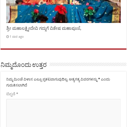
ಶ್ರೀ ಮಹಾಲಕ್ಷ್ಮೀದೇವಿ ಗದ್ಗುಗೆ ವಿಶೇಷ ಮಹಾಪೂಜೆ,
1 ವಾರ ago
ನಿಮ್ಮದೊಂದು ಉತ್ತರ
ನಿಮ್ಮ ಮಿಂಚೆ ವಿಳಾಸ ಎಲ್ಲೂ ಪ್ರಕಟವಾಗುವುದಿಲ್ಲ.
ಅತ್ಯಗತ್ಯ ವಿವರಗಳನ್ನು
*
ಎಂದು
ಗುರುತಿಸಲಾಗಿದೆ
ಟಿಪ್ಪಣಿ
*