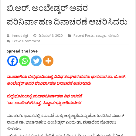
ಬಿ.ಆರ್. ಅಂಬೇಡ್ಕರ್ ಅವರ
ಪರಿನಿರ್ವಾಹಣ ದಿನಾಚರಣೆ ಆಚರಿಸಿದರು
inmudalgi
ಡಿಸೆಂಬರ್ 6, 2020
Recent Posts
,
ತಾಲ್ಲೂಕು
,
ಬೆಳಗಾವಿ
Leave a comment
Spread the love
ಮೂಡಲಗಿಯ ರುದ್ರಭೂಮಿಯಲ್ಲಿ ವಿವಿಧ ಸಂಘಟನೆಯವರು ಭಾನುವಾರ ಡಾ. ಬಿ.ಆರ್.
ಅಂಬೇಡ್ಕರ್ ಅವರ ಪರಿನಿರ್ವಾಹಣ ದಿನಾಚರಣೆ ಆಚರಿಸಿದರು
ರುದ್ರಭೂಮಿಯಲ್ಲಿ ಮಹಾಪರಿನಿರ್ವಾಹಣ ದಿನ ಆಚರಣೆ
‘ಡಾ. ಅಂಬೇಡ್ಕ್‍ರ ತತ್ವ, ಸಿದ್ಧಾಂತಗನ್ನು ಅರಿಯಬೇಕು’
ಮೂಡಲಗಿ: ‘ಭಾರತದಲ್ಲಿ ಸಮಾನತೆ ಮತ್ತು ಅಸ್ಪøಶ್ಯತೆಯನ್ನು ಹೋಗಲಾಡಿಸಿದ ಮಹಾನ್
ನಾಯಕ ಡಾ. ಬಾಬಾಸಾಹೇಬ ಅಂಬೇಡ್ಕರ್’ ಎಂದು ಡಾ. ಮಹಾದೇವ ಪೋತರಾಜ
ಹೇಳಿದರು.
ಇಲ್ಲಿಯ ಮಾನವ ಬಂಧುತ್ವ ವೇದಿಕೆ, ಯುವ ಜೀವನ ಸೇವಾ ಸಂಸ್ಥೆ, ಕರುನಾಡು ಸೈನಿಕತ