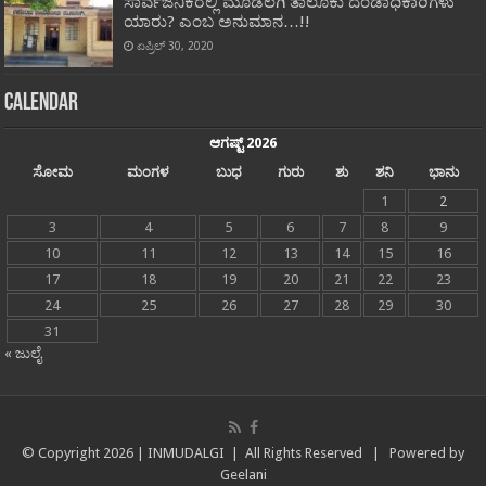
ಸಾರ್ವಜನಿಕರಲ್ಲಿ ಮೂಡಲಗಿ ತಾಲೂಕು ದಂಡಾಧಿಕಾರಿಗಳು
ಯಾರು? ಎಂಬ ಅನುಮಾನ…!!
ಏಪ್ರಿಲ್ 30, 2020
Calendar
ಆಗಷ್ಟ್ 2026
ಸೋಮ
ಮಂಗಳ
ಬುಧ
ಗುರು
ಶು
ಶನಿ
ಭಾನು
1
2
3
4
5
6
7
8
9
10
11
12
13
14
15
16
17
18
19
20
21
22
23
24
25
26
27
28
29
30
31
« ಜುಲೈ
© Copyright
2026 |
INMUDALGI
| All Rights Reserved | Powered by
Geelani