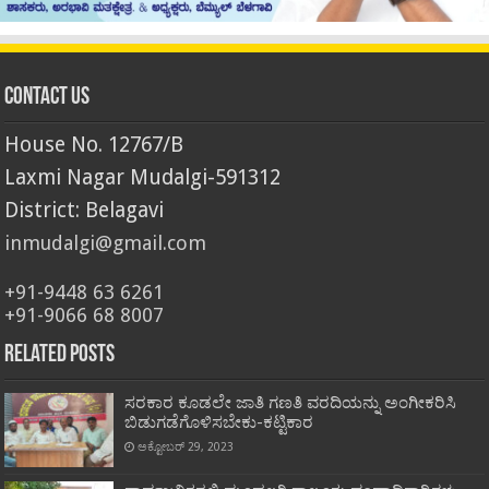
Contact Us
House No. 12767/B
Laxmi Nagar Mudalgi-591312
District: Belagavi
inmudalgi@gmail.com
+91-9448 63 6261
+91-9066 68 8007
Related Posts
ಸರಕಾರ ಕೂಡಲೇ ಜಾತಿ ಗಣತಿ ವರದಿಯನ್ನು ಅಂಗೀಕರಿಸಿ
ಬಿಡುಗಡೆಗೊಳಿಸಬೇಕು-ಕಟ್ಟಿಕಾರ
ಅಕ್ಟೋಬರ್ 29, 2023