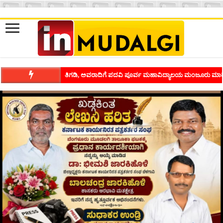
ಶಿವಾಪುರದಲ್ಲಿ ಕವಿಗೋಷ್ಠಿಯ ಸಂಭ್ರಮ ಭಾವನೆಗಳನ್ನು ಕಟ್ಟಿಕೊಡುವ ಕಲೆಗ