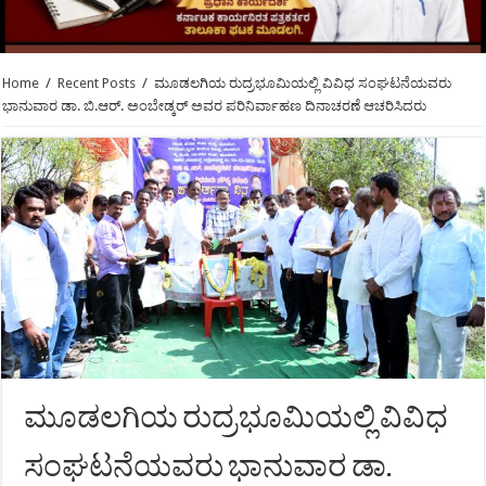
Home
/
Recent Posts
/
ಮೂಡಲಗಿಯ ರುದ್ರಭೂಮಿಯಲ್ಲಿ ವಿವಿಧ ಸಂಘಟನೆಯವರು
ಭಾನುವಾರ ಡಾ. ಬಿ.ಆರ್. ಅಂಬೇಡ್ಕರ್ ಅವರ ಪರಿನಿರ್ವಾಹಣ ದಿನಾಚರಣೆ ಆಚರಿಸಿದರು
ಮೂಡಲಗಿಯ ರುದ್ರಭೂಮಿಯಲ್ಲಿ ವಿವಿಧ
ಸಂಘಟನೆಯವರು ಭಾನುವಾರ ಡಾ.