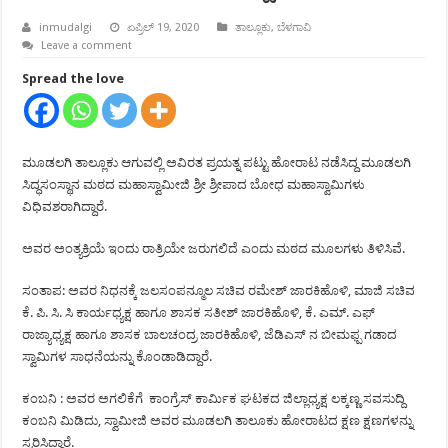
inmudalgi
ಏಪ್ರಿಲ್ 19, 2020
ತಾಲ್ಲೂಕು
,
ಬೆಳಗಾವಿ
Leave a comment
Spread the love
ಮೂಡಲಗಿ ತಾಲ್ಲೂಕು ಆಗುವಲ್ಲಿ ಅವಿರತ ಪ್ರಯತ್ನ ಪಟ್ಟು ಹೋರಾಟ ನಡೆಸಿದ್ದ ಮೂಡಲಗಿ
ಸಿದ್ಧಸಂಸ್ಥಾನ ಮಠದ ಮಹಾಸ್ವಾಮೀಜಿ ಶ್ರೀ ಶ್ರೀಪಾದ ಬೋಧ ಮಹಾಸ್ವಾಮಿಗಳು
ವಿಧಿವಶರಾಗಿದ್ದಾರೆ.
ಅವರ ಅಂತ್ಯಕ್ರಿಯೆ ಇಂದು ರಾತ್ರಿಯೇ ಜರುಗಲಿದೆ ಎಂದು ಮಠದ ಮೂಲಗಳು ತಿಳಿಸಿವೆ.
ಸಂತಾಪ: ಅವರ ನಿಧನಕ್ಕೆ ಜಲಸಂಪನ್ಮೂಲ ಸಚಿವ ರಮೇಶ್ ಜಾರಕಿಹೊಳಿ, ಮಾಜಿ ಸಚಿವ
ಕೆ. ಪಿ. ಸಿ. ಸಿ ಕಾರ್ಯಧ್ಯಕ್ಷ ಹಾಗೂ ಶಾಸಕ ಸತೀಶ್ ಜಾರಕಿಹೊಳಿ, ಕೆ. ಎಮ್. ಎಫ್
ರಾಜ್ಯಾಧ್ಯಕ್ಷ ಹಾಗೂ ಶಾಸಕ ಬಾಲಚಂದ್ರ ಜಾರಕಿಹೊಳಿ, ಜೆಡಿಎಸ್ ನ ಬೀಮಫ್ಪ ಗಡಾದ
ಸ್ವಾಮಿಗಳ ಸಾಧನೆಯನ್ನು ಕೊಂಡಾಡಿದ್ದಾರೆ.
ಕಂಬನಿ : ಅವರ ಅಗಲಿಕೆಗೆ ಕಾಂಗ್ರೆಸ್ ಕಾರ್ಮಿಕ ಘಟಕದ ಜಿಲ್ಲಾಧ್ಯಕ್ಷ ಲಕ್ಕಣ್ಣ ಸವಸುದ್ದಿ
ಕಂಬನಿ ಮಿಡಿದು, ಸ್ವಾಮೀಜಿ ಅವರ ಮೂಡಲಗಿ ತಾಲೂಕು ಹೋರಾಟದ ಕ್ಷಣ ಕ್ಷಣಗಳನ್ನು
ಸ್ಮರಿಸಿದ್ದಾರೆ.