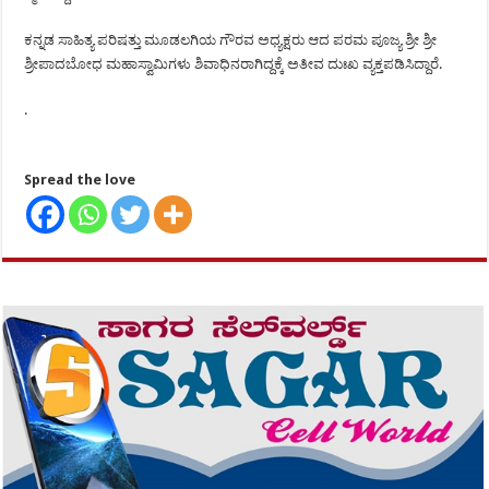
ಕನ್ನಡ ಸಾಹಿತ್ಯ ಪರಿಷತ್ತು ಮೂಡಲಗಿಯ ಗೌರವ ಅಧ್ಯಕ್ಷರು ಆದ ಪರಮ ಪೂಜ್ಯ ಶ್ರೀ ಶ್ರೀ
ಶ್ರೀಪಾದಬೋಧ ಮಹಾಸ್ವಾಮಿಗಳು ಶಿವಾಧಿನರಾಗಿದ್ದಕ್ಕೆ ಅತೀವ ದುಃಖ ವ್ಯಕ್ತಪಡಿಸಿದ್ದಾರೆ.
.
Spread the love