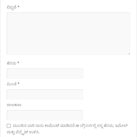
ಟಿಪ್ಪಣಿ
*
ಹೆಸರು
*
ಮಿಂಚೆ
*
ಜಾಲತಾಣ
ಮುಂದಿನ ಬಾರಿ ನಾನು ಕಾಮೆಂಟ್ ಮಾಡಿದರೆ ಈ ಬ್ರೌಸರ್ನಲ್ಲಿ ನನ್ನ ಹೆಸರು, ಇಮೇಲ್
ಮತ್ತು ವೆಬ್ಸೈಟ್ ಉಳಿಸಿ.