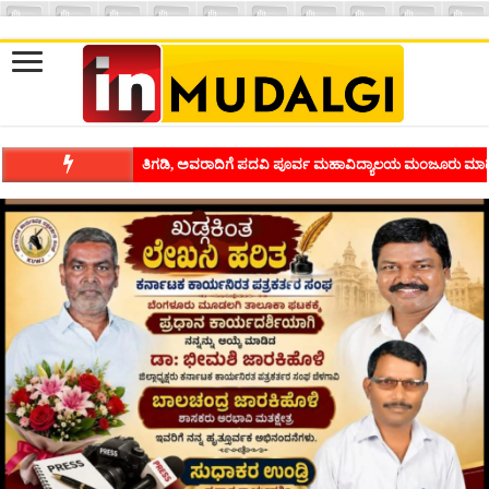
ಶಿವಾಪುರದಲ್ಲಿ ಕವಿಗೋಷ್ಠಿಯ ಸಂಭ್ರಮ ಭಾವನೆಗಳನ್ನು ಕಟ್ಟಿಕೊಡುವ ಕಲೆಗ