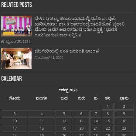
Related Posts
ಬೆಳಗಾವಿ ಜಿಲ್ಲಾ ಪಂಚಾಯತಿಯಲ್ಲಿ ಬಿಜೆಪಿ ಬಾವುಟ
ಹಾರಿಸೋಣ : ಶಾಸಕ ಬಾಲಚಂದ್ರ ಜಾರಕಿಹೊಳಿ ಪ್ರಧಾನಿ
ಮೋದಿ ಅವರ ಆಡಳಿತದಿಂದ ಇಡೀ ವಿಶ್ವಕ್ಕೆ “ಭಾರತ
ಗುರು”ವಾಗುವ ಕಾಲ ಸನ್ನಿಹಿತ
ಸೆಪ್ಟೆಂಬರ್ 25, 2021
ಬೆಟಗೇರಿಯಲ್ಲಿ ಕನಕ ಜಯಂತಿ ಆಚರಣೆ
ನವೆಂಬರ್ 11, 2022
Calendar
ಆಗಷ್ಟ್ 2026
ಸೋಮ
ಮಂಗಳ
ಬುಧ
ಗುರು
ಶು
ಶನಿ
ಭಾನು
1
2
3
4
5
6
7
8
9
10
11
12
13
14
15
16
17
18
19
20
21
22
23
24
25
26
27
28
29
30