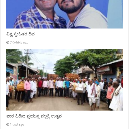
ವಿಶ್ವ ಸ್ನೇಹಿತರ ದಿನ
7 ದಿನಗಳು ago
ವಾರ ಹಿಡಿದ ಪ್ರಯುಕ್ತ ಪಲ್ಲಕ್ಕಿ ಉತ್ಸವ
1 ವಾರ ago