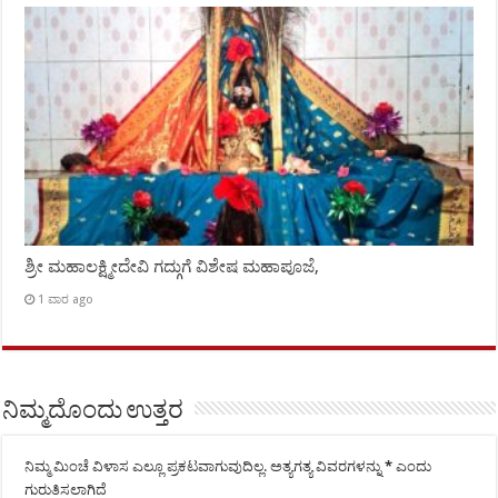
ಶ್ರೀ ಮಹಾಲಕ್ಷ್ಮೀದೇವಿ ಗದ್ಗುಗೆ ವಿಶೇಷ ಮಹಾಪೂಜೆ,
1 ವಾರ ago
ನಿಮ್ಮದೊಂದು ಉತ್ತರ
ನಿಮ್ಮ ಮಿಂಚೆ ವಿಳಾಸ ಎಲ್ಲೂ ಪ್ರಕಟವಾಗುವುದಿಲ್ಲ.
ಅತ್ಯಗತ್ಯ ವಿವರಗಳನ್ನು
*
ಎಂದು
ಗುರುತಿಸಲಾಗಿದೆ