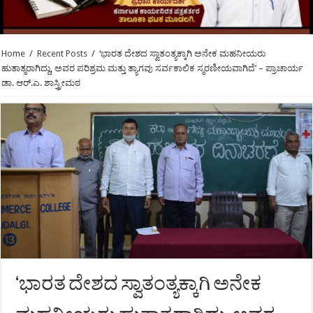
Home
/
Recent Posts
/
‘ಭಾರತ ದೇಶದ ಸ್ವಾತಂತ್ಯಕ್ಕಾಗಿ ಅನೇಕ ಮಹನೀಯರು
ಹುತಾತ್ಮರಾಗಿದ್ದು, ಅವರ ಪರಿಶ್ರಮ ಮತ್ತು ತ್ಯಾಗವು ಸರ್ವಕಾಲಿಕ ಸ್ಮರಣೀಯವಾಗಿದೆ’ – ಪ್ರಾಚಾರ್ಯ
ಡಾ. ಆರ್.ಎ. ಶಾಸ್ತ್ರೀಮಠ
‘ಭಾರತ ದೇಶದ ಸ್ವಾತಂತ್ಯಕ್ಕಾಗಿ ಅನೇಕ