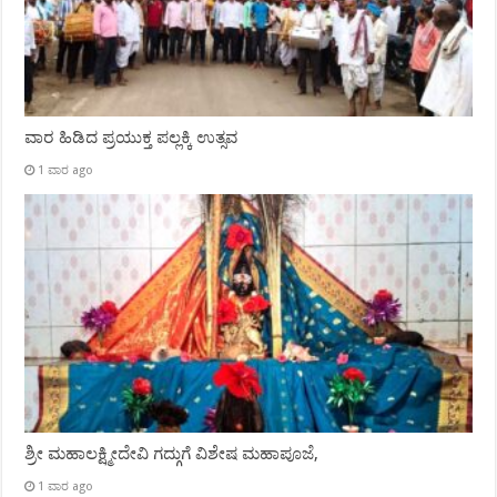
ವಾರ ಹಿಡಿದ ಪ್ರಯುಕ್ತ ಪಲ್ಲಕ್ಕಿ ಉತ್ಸವ
1 ವಾರ ago
ಶ್ರೀ ಮಹಾಲಕ್ಷ್ಮೀದೇವಿ ಗದ್ಗುಗೆ ವಿಶೇಷ ಮಹಾಪೂಜೆ,
1 ವಾರ ago