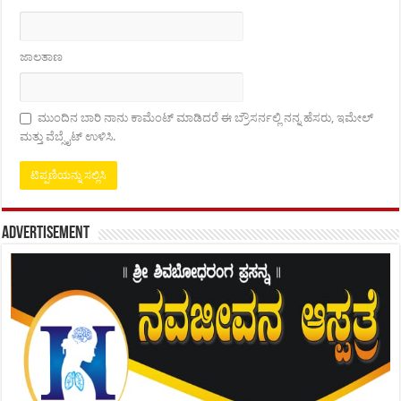
ಜಾಲತಾಣ
ಮುಂದಿನ ಬಾರಿ ನಾನು ಕಾಮೆಂಟ್ ಮಾಡಿದರೆ ಈ ಬ್ರೌಸರ್ನಲ್ಲಿ ನನ್ನ ಹೆಸರು, ಇಮೇಲ್
ಮತ್ತು ವೆಬ್ಸೈಟ್ ಉಳಿಸಿ.
Advertisement