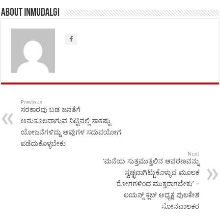
About inmudalgi
Previous
ಸರಕಾರವು ಬಡ ಜನತೆಗೆ
ಅನುಕೂಲವಾಗುವ ನಿಟ್ಟಿನಲ್ಲಿ ಸಾಕಷ್ಟು
ಯೋಜನೆಗಳಿದ್ದು ಅವುಗಳ ಸದುಪಯೋಗ
ಪಡೆದುಕೊಳ್ಳಬೇಕು
Next
‘ಮನೆಯ ಸುತ್ತಮುತ್ತಲಿನ ಆವರಣವನ್ನು
ಸ್ವಚ್ಛವಾಗಿಟ್ಟುಕೊಳ್ಳುವ ಮೂಲಕ
ರೋಗಗಳಿಂದ ಮುಕ್ತರಾಗಬೇಕು’ –
ಲಯನ್ಸ್ ಕ್ಲಬ್ ಅಧ್ಯಕ್ಷ ಪುಲಕೇಶ
ಸೋನವಾಲಕರ