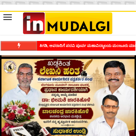
ತಿಗಡಿ, ಅವರಾದಿಗೆ ಪದವಿ ಪೂರ್ವ ಮಹಾವಿದ್ಯಾಲಯ ಮಂಜೂರು ಮಾಡ