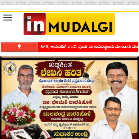
ಶಿವಾಪುರದಲ್ಲಿ ಕವಿಗೋಷ್ಠಿಯ ಸಂಭ್ರಮ ಭಾವನೆಗಳನ್ನು ಕಟ್ಟಿಕೊಡುವ ಕಲೆಗ