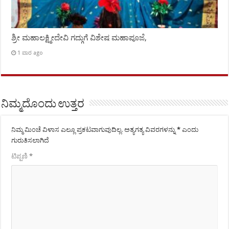
ಶ್ರೀ ಮಹಾಲಕ್ಷ್ಮೀದೇವಿ ಗದ್ಗುಗೆ ವಿಶೇಷ ಮಹಾಪೂಜೆ,
1 ವಾರ ago
ನಿಮ್ಮದೊಂದು ಉತ್ತರ
ನಿಮ್ಮ ಮಿಂಚೆ ವಿಳಾಸ ಎಲ್ಲೂ ಪ್ರಕಟವಾಗುವುದಿಲ್ಲ.
ಅತ್ಯಗತ್ಯ ವಿವರಗಳನ್ನು
*
ಎಂದು
ಗುರುತಿಸಲಾಗಿದೆ
ಟಿಪ್ಪಣಿ
*