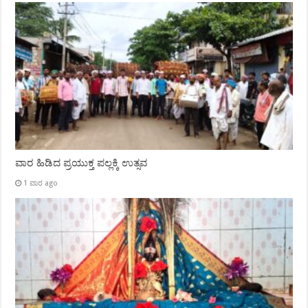
ವಾರ ಹಿಡಿದ ಪ್ರಯುಕ್ತ ಪಲ್ಲಕ್ಕಿ ಉತ್ಸವ
1 ವಾರ ago