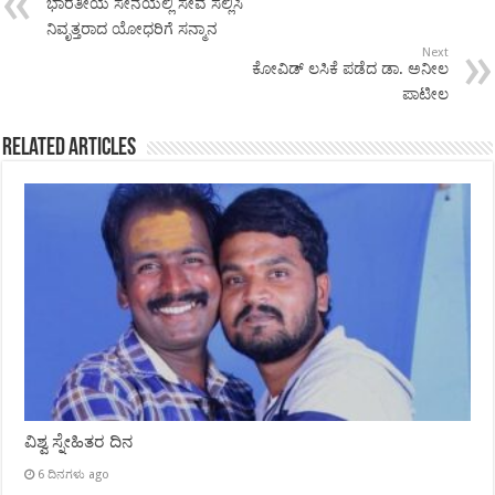
ಭಾರತೀಯ ಸೇನೆಯಲ್ಲಿ ಸೇವೆ ಸಲ್ಲಿಸಿ
ನಿವೃತ್ತರಾದ ಯೋಧರಿಗೆ ಸನ್ಮಾನ
Next
ಕೋವಿಡ್ ಲಸಿಕೆ ಪಡೆದ ಡಾ. ಅನೀಲ
ಪಾಟೀಲ
Related Articles
ವಿಶ್ವ ಸ್ನೇಹಿತರ ದಿನ
6 ದಿನಗಳು ago