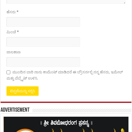
ಹೆಸರು
*
ಮಿಂಚೆ
*
ಜಾಲತಾಣ
ಮುಂದಿನ ಬಾರಿ ನಾನು ಕಾಮೆಂಟ್ ಮಾಡಿದರೆ ಈ ಬ್ರೌಸರ್ನಲ್ಲಿ ನನ್ನ ಹೆಸರು, ಇಮೇಲ್
ಮತ್ತು ವೆಬ್ಸೈಟ್ ಉಳಿಸಿ.
Advertisement