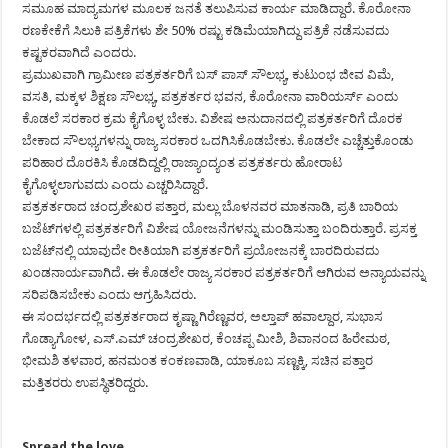
ಸಮೂಹ ಮಾದ್ಯಮಗಳ ಮೂಲಕ ಜನತೆ ತಲುಪಿಸುವ ಕಾರ್ಯ ಮಾಡಿದ್ದಾರೆ. ಕೊರೋನಾ
ರಣಕೇಕೆಗೆ ಸಿಲುಕಿ ಪತ್ರಿಕೆಗಳು ಶೇ 50% ರಷ್ಟು ಕಡಿಮೆಯಾಗಿದ್ದು ಪತ್ರಿಕೆ ನಡೆಸುವದು
ಕಷ್ಟಕರವಾಗಿದೆ ಎಂದರು.
ಪ್ರಮುಖವಾಗಿ ಗ್ರಾಮೀಣ ಪತ್ರಕರ್ತರಿಗೆ ಬಸ್ ಪಾಸ್ ಸೌಲಭ್ಯ, ಕುಟುಂಭ ಜೀವ ವಿಮೆ,
ವಸತಿ, ಮಕ್ಕಳ ಶಿಕ್ಷಣ ಸೌಲಭ್ಯ, ಪತ್ರಕರ್ತರ ಭವನ, ಕೊರೋನಾ ವಾರಿಯರ್ಸ್ ಎಂದು
ಕೊಡಲೆ ಸರಕಾರ ಕ್ರಮ ಕೈಗೊಳ್ಳ ಬೇಕು. ವಿಶೇಷ ಅನುದಾನದಲ್ಲಿ ಪತ್ರಕರ್ತರಿಗೆ ದೊರಕ
ಬೇಕಾದ ಸೌಲಭ್ಯಗಳನ್ನು ರಾಜ್ಯ ಸರಕಾರ ಒದಗಿಸಿಕೊಡಬೇಕು. ಕೊಡಲೇ ಎಚ್ಚೆತ್ತುಕೊಂಡು
ಪರಿಹಾರ ದೊರಕಿಸಿ ಕೊಡದಿದ್ದಲ್ಲಿ ರಾಜ್ಯಾಂದ್ಯಂತ ಪತ್ರಕರ್ತರು ಹೋರಾಟ
ಕೈಗೊಳ್ಳಲಾಗುವದು ಎಂದು ಎಚ್ಚರಿಸಿದ್ದಾರೆ.
ಪತ್ರಕರ್ತರಾದ ಚಂದ್ರಶೇಖರ ಪತ್ತಾರ, ಮಲ್ಲು ಬೊಳನವರ ಮಾತನಾಡಿ, ಪ್ರತಿ ಬಾರಿಯ
ಬಜೆಟ್‍ಗಳಲ್ಲಿ ಪತ್ರಕರ್ತರಿಗೆ ವಿಶೇಷ ಯೋಜನೆಗಳನ್ನು ಮಂಡಿಸುತ್ತಾ ಬಂದಿರುತ್ತಾರೆ. ಪ್ರಸಕ್ತ
ಬಜೆಟ್‍ನಲ್ಲಿ ಯಾವುದೇ ರೀತಿಯಾಗಿ ಪತ್ರಕರ್ತರಿಗೆ ಪ್ರಯೋಜನಕ್ಕೆ ಬಾರದಿರುವದು
ಖಂಡನಾರ್ಯವಾಗಿದೆ. ಈ ಕೊಡಲೇ ರಾಜ್ಯ ಸರಕಾರ ಪತ್ರಕರ್ತರಿಗೆ ಆಗಿರುವ ಅನ್ಯಾಯವನ್ನು
ಸರಿಪಡಿಸಬೇಕು ಎಂದು ಆಗ್ರಹಿಸಿದರು.
ಈ ಸಂದರ್ಭದಲ್ಲಿ ಪತ್ರಕರ್ತರಾದ ಕೃಷ್ಣಾ ಗಿರೆಣ್ಣವರ, ಅಲ್ತಾಪ್ ಹವಾಲ್ದಾರ, ಸುಭಾಸ
ಗೊಡ್ಯಾಗೋಳ, ಎಸ್.ಎಮ್ ಚಂದ್ರಶೇಖರ, ಕೆಂಚಪ್ಪ ಮೀಶಿ, ಶಿವಾನಂದ ಹಿರೇಮಠ,
ಭೀಮಶಿ ತಳವಾರ, ಹನಮಂತ ಕಂಕಣವಾಡಿ, ಯಾಕೂಬ ಸಣ್ಣಕ್ಕಿ, ಸಚಿನ ಪತ್ತಾರ
ಮತ್ತಿತರರು ಉಪಸ್ಥಿತರಿದ್ದರು.
Spread the love