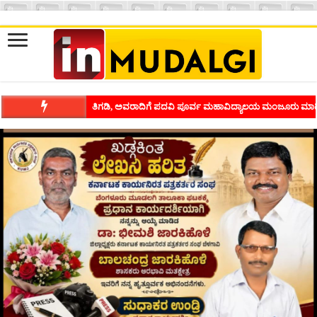
ಶಿವಾಪುರದಲ್ಲಿ ಕವಿಗೋಷ್ಠಿಯ ಸಂಭ್ರಮ ಭಾವನೆಗಳನ್ನು ಕಟ್ಟಿಕೊಡುವ ಕಲೆಗ