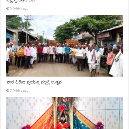
ವಿಶ್ವ ಸ್ನೇಹಿತರ ದಿನ
5 ದಿನಗಳು ago
ವಾರ ಹಿಡಿದ ಪ್ರಯುಕ್ತ ಪಲ್ಲಕ್ಕಿ ಉತ್ಸವ
7 ದಿನಗಳು ago