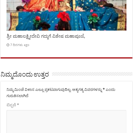
ಶ್ರೀ ಮಹಾಲಕ್ಷ್ಮೀದೇವಿ ಗದ್ಗುಗೆ ವಿಶೇಷ ಮಹಾಪೂಜೆ,
7 ದಿನಗಳು ago
ನಿಮ್ಮದೊಂದು ಉತ್ತರ
ನಿಮ್ಮ ಮಿಂಚೆ ವಿಳಾಸ ಎಲ್ಲೂ ಪ್ರಕಟವಾಗುವುದಿಲ್ಲ.
ಅತ್ಯಗತ್ಯ ವಿವರಗಳನ್ನು
*
ಎಂದು
ಗುರುತಿಸಲಾಗಿದೆ
ಟಿಪ್ಪಣಿ
*