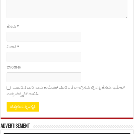
ಹೆಸರು
*
ಮಿಂಚೆ
*
ಜಾಲತಾಣ
ಮುಂದಿನ ಬಾರಿ ನಾನು ಕಾಮೆಂಟ್ ಮಾಡಿದರೆ ಈ ಬ್ರೌಸರ್ನಲ್ಲಿ ನನ್ನ ಹೆಸರು, ಇಮೇಲ್
ಮತ್ತು ವೆಬ್ಸೈಟ್ ಉಳಿಸಿ.
Advertisement