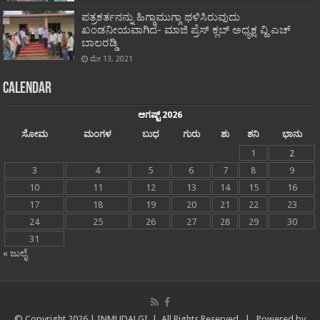
ಪತ್ರಕರ್ತನನ್ನು ಹಿಗ್ಗಾಮುಗ್ಗಾ ಥಳಿಸಿರುವುದು
ಖಂಡನೀಯವಾಗಿದೆ- ಮಾಜಿ ಪ್ರೆಸ್ ಕ್ಲಬ್ ಅಧ್ಯಕ್ಷ ವ್ಹಿ ಎಚ್
ಬಾಲರಡ್ಡಿ
ಮೇ 13, 2021
Calendar
ಆಗಷ್ಟ್ 2026
ಸೋಮ
ಮಂಗಳ
ಬುಧ
ಗುರು
ಶು
ಶನಿ
ಭಾನು
1
2
3
4
5
6
7
8
9
10
11
12
13
14
15
16
17
18
19
20
21
22
23
24
25
26
27
28
29
30
31
« ಜುಲೈ
© Copyright
2026 |
INMUDALGI
| All Rights Reserved | Powered by