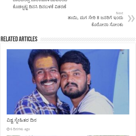
ಕೊಡಲ್ಪಟ್ಟ ದಿನಸಿ ದಿನಬಳಕೆ ವಿತರಣೆ
Next
ತಾಯಿ, ಮಗ ಸೇರಿ 8 ಜನರಿಗೆ ಇಂದು
ಕೊರೋನಾ ಸೋಂಕು
Related Articles
ವಿಶ್ವ ಸ್ನೇಹಿತರ ದಿನ
6 ದಿನಗಳು ago