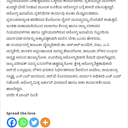
ಸಿಬ್ಬಂದಿಯವರಿಗೆ ನೀಡುತ್ತಿರುವದು ಒಳ್ಳೇಯ ಕಾರ್ಯವಾಗಿದೆ. ಪ್ರತಿಯೊಬ್ಬರ ಮನೆಗಳಿಗೆ
ಖುದ್ದಾಗಿ ಭೇಟಿ ನೀಡುವ ಮೂಲಕ ಜನತೆಯ ಆರೋಗ್ಯದ ಬಗ್ಗೆ ಕಾಳಜಿ ವಹಿಸುತ್ತಿದ್ದಾರೆ.
ಆರೋಗ್ಯ ಇಲಾಖೆಯ ಪ್ರತಿನಿಧಿಗಳ ಕಾರ್ಯವು ಕೂಡಾ ಮೆಚ್ಚುವಂತಹದು.
ಪ್ರಪಂಚದಾದ್ಯಂತ ಹರಡಿರುವ ಕೊರೋನಾ ವೈರಸ್ ಮನುಷ್ಯರನ್ನು ಬೆಂಬಿಡದೆ ಕಾಡುತ್ತಿದೆ.
ಇಂತಹ ಮಹಾಮಾರಿಯಿಂದ ಪಾರಾಗಲು ಕೇಂದ್ರ ಹಾಗೂ ರಾಜ್ಯ ಸರಕಾರದ
ನಿಯಮಾವಳಿಗಳು ಹಾಗೂ ಸ್ಥಳೀಯವಾಗಿರುವ ಆರೋಗ್ಯ ಇಲಾಖೆಯ ಸಿಬ್ಬಂದಿಯ
ಮಾರ್ಗದರ್ಶನಗಳನ್ನು ಅತ್ಯಾವಶ್ಯಕವಾಗಿ ಪಾಲಿಸ ಬೇಕು ಎಂದು ಹೇಳಿದರು.
ಈ ಸಂದರ್ಭದಲ್ಲಿ ತಾಲೂಕಾ ವೈದ್ಯಾಧಿಕಾರಿ ಡಾ. ಆರ್.ಆರ್ ಅಂಟಿನ್, ಬಿಇಒ ಎ.ಸಿ
ಮನ್ನಿಕೇರಿ, ಶಾಸಕರ ಆಪ್ತಸಹಾಯಕ ನಾಗಪ್ಪ ಶೇಖರಗೋಳ, ತಾಲೂಕಾ ನೌಕರ ಸಂಘದ
ಅಧ್ಯಕ್ಷ ಆನಂದ ಹಂಜ್ಯಾಗೋಳ, ಉಪಜಿಲ್ಲಾ ಆರೋಗ್ಯಾಧಿಕಾರಿ ಶಿವಾಜಿ ಮಾಳಗೆಣ್ಣವರ,
ರಾಜ್ಯ ಪರೀಷತ್ ಸದಸ್ಯ ಬಸನಗೌಡ ಈಶ್ವರಪ್ಪಗೋಳ, ಕ್ಷೇತ್ರ ಆರೋಗ್ಯ ಶಿಕ್ಷಣಾಧಿಕಾರಿ
ಆರ್.ಜಿ ಬಸ್ಸಾಪೂರ, ನೌಕರ ಘಟಕದ ನಿರ್ಧೇಶಕರಾದ ಶಿವಲಿಂಗ ಪಾಟೀಲ, ರಾಮಚಂದ್ರ
ಸಣ್ಣಕ್ಕಿ, ಎಸ್.ಎಲ್ ಜಾಗನೂರ, ಆರ್.ಟಿ ಸೋನವಾಲಕರ, ಪಾರ್ಮಸಿ ಅಧಿಕಾರಿ ಎಚ್ ಎಮ್
ನಿಡೋಣಿ, ಆರೋಗ್ಯ ಮಿತ್ರ ಇರ್ಶಾದ್ ಫೀರಜಾದೆ ಹಾಗೂ ಆಶಾ ಕಾರ್ಯಕರ್ತೆಯರು
ಹಾಜರಿದ್ದರು.
ವರದಿ: ಕೆ.ವಾಯ್ ಮೀಶಿ
Spread the love