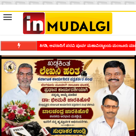
ತಿಗಡಿ, ಅವರಾದಿಗೆ ಪದವಿ ಪೂರ್ವ ಮಹಾವಿದ್ಯಾಲಯ ಮಂಜೂರು ಮಾಡ