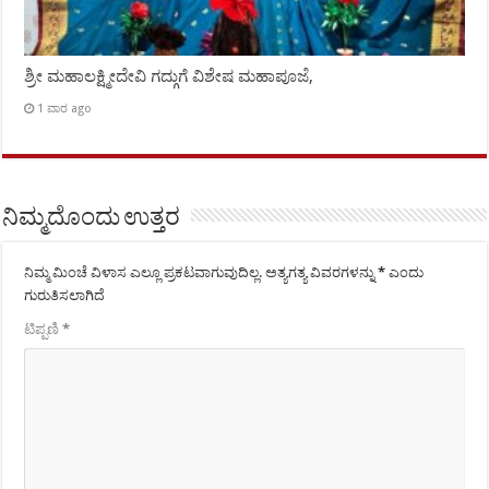
ಶ್ರೀ ಮಹಾಲಕ್ಷ್ಮೀದೇವಿ ಗದ್ಗುಗೆ ವಿಶೇಷ ಮಹಾಪೂಜೆ,
1 ವಾರ ago
ನಿಮ್ಮದೊಂದು ಉತ್ತರ
ನಿಮ್ಮ ಮಿಂಚೆ ವಿಳಾಸ ಎಲ್ಲೂ ಪ್ರಕಟವಾಗುವುದಿಲ್ಲ.
ಅತ್ಯಗತ್ಯ ವಿವರಗಳನ್ನು
*
ಎಂದು
ಗುರುತಿಸಲಾಗಿದೆ
ಟಿಪ್ಪಣಿ
*