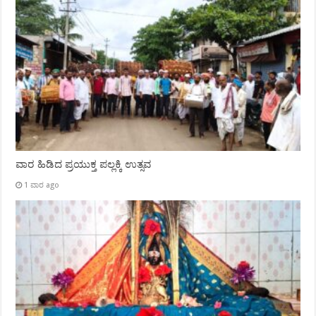
ವಾರ ಹಿಡಿದ ಪ್ರಯುಕ್ತ ಪಲ್ಲಕ್ಕಿ ಉತ್ಸವ
1 ವಾರ ago