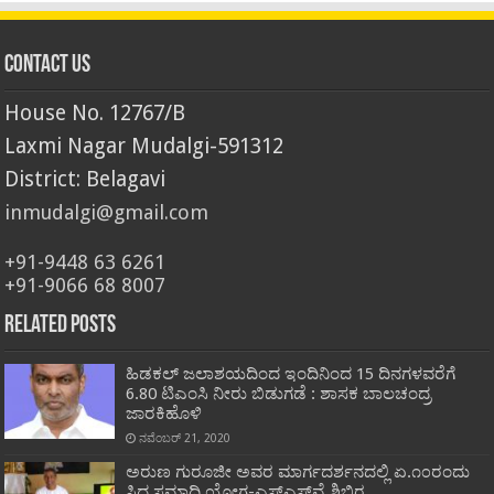
Contact Us
House No. 12767/B
Laxmi Nagar Mudalgi-591312
District: Belagavi
inmudalgi@gmail.com
+91-9448 63 6261
+91-9066 68 8007
Related Posts
ಹಿಡಕಲ್ ಜಲಾಶಯದಿಂದ ಇಂದಿನಿಂದ 15 ದಿನಗಳವರೆಗೆ
6.80 ಟಿಎಂಸಿ ನೀರು ಬಿಡುಗಡೆ : ಶಾಸಕ ಬಾಲಚಂದ್ರ
ಜಾರಕಿಹೊಳಿ
ನವೆಂಬರ್ 21, 2020
ಅರುಣ ಗುರೂಜೀ ಅವರ ಮಾರ್ಗದರ್ಶನದಲ್ಲಿ ಏ.೧೦ರಂದು
ಸಿದ್ಧ ಸಮಾಧಿ ಯೋಗ-ಎಸ್‌ಎಸ್‌ವೈ ಶಿಬಿರ