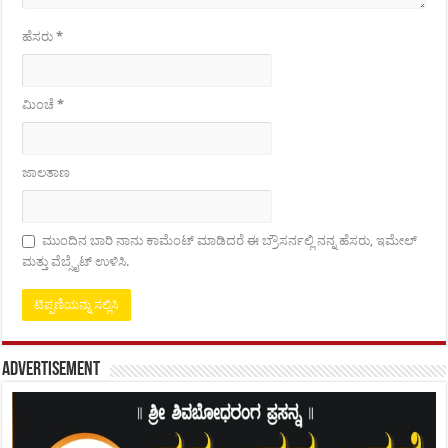
ಹೆಸರು
*
ಮಿಂಚೆ
*
ಜಾಲತಾಣ
ಮುಂದಿನ ಬಾರಿ ನಾನು ಕಾಮೆಂಟ್ ಮಾಡಿದರೆ ಈ ಬ್ರೌಸರ್ನಲ್ಲಿ ನನ್ನ ಹೆಸರು, ಇಮೇಲ್
ಮತ್ತು ವೆಬ್ಸೈಟ್ ಉಳಿಸಿ.
Advertisement