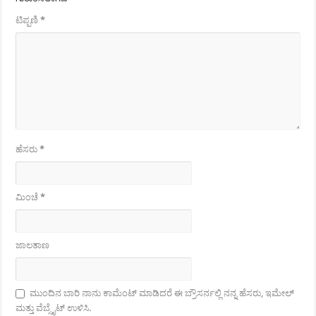
ಟಿಪ್ಪಣಿ
*
ಹೆಸರು
*
ಮಿಂಚೆ
*
ಜಾಲತಾಣ
ಮುಂದಿನ ಬಾರಿ ನಾನು ಕಾಮೆಂಟ್ ಮಾಡಿದರೆ ಈ ಬ್ರೌಸರ್ನಲ್ಲಿ ನನ್ನ ಹೆಸರು, ಇಮೇಲ್
ಮತ್ತು ವೆಬ್ಸೈಟ್ ಉಳಿಸಿ.