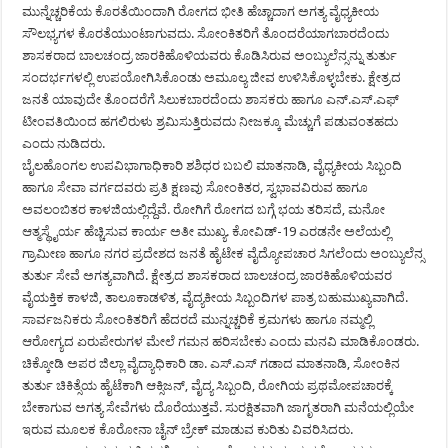
ಮುನ್ನೆಚ್ಚರಿಕೆಯ ಕೊರತೆಯಿಂದಾಗಿ ರೋಗದ ಭೀತಿ ಹೆಚ್ಚಾದಾಗ ಅಗತ್ಯ ವೈಧ್ಯಕೀಯ
ಸೌಲಭ್ಯಗಳ ಕೊರತೆಯುಂಟಾಗುವದು. ಸೋಂಕಿತರಿಗೆ ತೊಂದರೆಯಾಗಬಾರದೆಂದು
ಶಾಸಕರಾದ ಬಾಲಚಂದ್ರ ಜಾರಕಿಹೊಳಿಯವರು ಕೊಡಿಸಿರುವ ಅಂಬ್ಯುಲೆನ್ಸನ್ನು ತುರ್ತು
ಸಂದರ್ಭಗಳಲ್ಲಿ ಉಪಯೋಗಿಸಿಕೊಂಡು ಅಮೂಲ್ಯ ಜೀವ ಉಳಿಸಿಕೊಳ್ಳಬೇಕು. ಕ್ಷೇತ್ರದ
ಜನತೆ ಯಾವುದೇ ತೊಂದರೆಗೆ ಸಿಲುಕಬಾರದೆಂದು ಶಾಸಕರು ಹಾಗೂ ಎನ್.ಎಸ್.ಎಫ್
ಟೀಂವತಿಯಿಂದ ಹಗಲಿರುಳು ಶ್ರಮಿಸುತ್ತಿರುವದು ನೀಜಕ್ಕೂ ಮೆಚ್ಚುಗೆ ಪಡುವಂತಹದು
ಎಂದು ನುಡಿದರು.
ಬೈಲಹೊಂಗಲ ಉಪವಿಭಾಗಾಧಿಕಾರಿ ಶಶಿಧರ ಬಬಲಿ ಮಾತನಾಡಿ, ವೈಧ್ಯಕೀಯ ಸಿಬ್ಬಂದಿ
ಹಾಗೂ ಸೇವಾ ವರ್ಗದವರು ಪ್ರತಿ ಕ್ಷಣವು ಸೋಂಕಿತರ, ಸ್ವಭಾವವಿರುವ ಹಾಗೂ
ಅವಲಂಬಿತರ ಕಾಳಜಿಯಲ್ಲಿದ್ದೆವೆ. ರೋಗಿಗೆ ರೋಗದ ಬಗ್ಗೆ ಭಯ ತರಿಸದೆ, ಮನೋ
ಆತ್ಮಸ್ಥೈರ್ಯ ಹೆಚ್ಚಿಸುವ ಕಾರ್ಯ ಅತೀ ಮುಖ್ಯ. ಕೋವಿಡ್-19 ಎರಡನೇ ಅಲೆಯಲ್ಲಿ
ಗ್ರಾಮೀಣ ಹಾಗೂ ನಗರ ಪ್ರದೇಶದ ಜನತೆ ಹೈಟೇಕ ವೈದ್ಯೋಪಚಾರ ಸಿಗಲೆಂದು ಅಂಬ್ಯುಲೆನ್ಸ
ತುರ್ತು ಸೇವೆ ಅಗತ್ಯವಾಗಿದೆ. ಕ್ಷೇತ್ರದ ಶಾಸಕರಾದ ಬಾಲಚಂದ್ರ ಜಾರಕಿಹೊಳಿಯವರ
ವೈಯಕ್ತಿಕ ಕಾಳಜಿ, ತಾಲೂಕಾಡಳಿತ, ವೈದ್ಯಕೀಯ ಸಿಬ್ಬಂದಿಗಳ ಪಾತ್ರ ಬಹುಮುಖ್ಯವಾಗಿದೆ.
ಸಾರ್ವಜನಿಕರು ಸೋಂಕಿತರಿಗೆ ಹೆದರದೆ ಮುನ್ನಚ್ಚರಿಕೆ ಕ್ರಮಗಳು ಹಾಗೂ ನಮ್ಮಲ್ಲಿ
ಆರೋಗ್ಯದ ಏರುಪೇರುಗಳ ಮೇಲೆ ಗಮನ ಹರಿಸಬೇಕು ಎಂದು ಮನವಿ ಮಾಡಿಕೊಂಡರು.
ಚಿಕ್ಕೋಡಿ ಅಪರ ಜಿಲ್ಲಾ ವೈದ್ಯಾಧಿಕಾರಿ ಡಾ. ಎಸ್.ಎಸ್ ಗಡಾದ ಮಾತನಾಡಿ, ಸೋಂಕಿನ
ತುರ್ತು ಚಿಕಿತ್ಸೆಯ ಹೈಟೆಕಾಗಿ ಆಕ್ಸಿಜನ್, ವೈದ್ಯ ಸಿಬ್ಬಂದಿ, ರೋಗಿಯ ಪ್ರಥಮೋಪಚಾರಕ್ಕೆ
ಬೇಕಾಗುವ ಅಗತ್ಯ ಸೇವೆಗಳು ದೊರೆಯುತ್ತವೆ. ಸುರಕ್ಷಿತವಾಗಿ ಜಾಗೃತರಾಗಿ ಮನೆಯಲ್ಲಿಯೇ
ಇರುವ ಮೂಲಕ ಕೊರೋನಾ ಚೈನ್ ಬ್ರೇಕ್ ಮಾಡುವ ಕುರಿತು ವಿವರಿಸಿದರು.