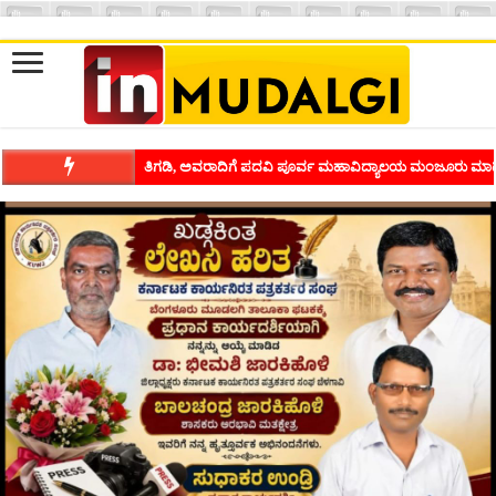
ಶಿವಾಪುರದಲ್ಲಿ ಕವಿಗೋಷ್ಠಿಯ ಸಂಭ್ರಮ ಭಾವನೆಗಳನ್ನು ಕಟ್ಟಿಕೊಡುವ ಕಲೆಗ