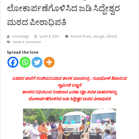
ಲೋಕಾರ್ಪಣೆಗೊಳಿಸಿದ ಜಡಿ ಸಿದ್ದೇಶ್ವರ
ಮಠದ ಪೀಠಾಧಿಪತಿ
inmudalgi
ಜೂನ್ 4, 2021
Recent Posts
,
ತಾಲ್ಲೂಕು
,
ಬೆಳಗಾವಿ
Leave a comment
Spread the love
ಬಡವರ ಪಾಲಿಗೆ ಸಂಜೀವಿನಿಯಾದ ಶಾಸಕ ಬಾಲಚಂದ್ರ : ಸುಣಧೋಳಿ ಶಿವಾನಂದ
ಸ್ವಾಮೀಜಿ ಬಣ್ಣನೆ
ಶಾಸಕರ ನಿಧಿಯಿಂದ ನೀಡಲಾದ ಎರಡು ರಕ್ಷಾ ಕವಚ ವಾಹನಗಳನ್ನು
ಲೋಕಾರ್ಪಣೆಗೊಳಿಸಿದ ಜಡಿ ಸಿದ್ದೇಶ್ವರ ಮಠದ ಪೀಠಾಧಿಪತಿ