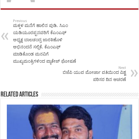
Previous
ಮಕ್ಕಳ ಮನೆಗೆ ಹಾಲಿನ ಪುಡಿ. ಸಿಎಂ
ಯಡಿಯೂರಪ್ಪನವರಿಗೆ ಕೆಎಂಎಫ್
ಅಧ್ಯಕ್ಷ ಬಾಲಚಂದ್ರ ಜಾರಕಿಹೊಳಿ
ಅಭಿನಂದನೆ ಸಲ್ಲಿಕೆ. ಕೆಎಂಎಫ್
ಮಾಡಿಕೊಂಡ ಮನವಿಗೆ
ಮುಖ್ಯಮಂತ್ರಿಗಳಿಂದ ಪ್ಯಾಕೇಜ್ ಘೋಷಣೆ
Next
ಬಿಜೆಪಿ ಯುವ ಮೋರ್ಚಾ ವತಿಯಿಂದ ವಿಶ್ವ
ಪರಿಸರ ದಿನ ಆಚರಣೆ
Related Articles