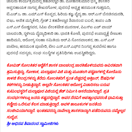
ಚಾಲನಾ ಕಾರ್ಯಕ್ರಮದಲ್ಲಿ ತಹಶೀಲ್ದಾರ ಡಾ. ಮೋಹನಕುಮಾರ ಭಸ್ಮೆ, ಶಾಸಕರ
ಆಪ್ತಸಹಾಯಕ ನಾಗಪ್ಪ ಶೇಖರಗೋಳ, ಪುರಸಭೆ ಅಧ್ಯಕ್ಷ ಹನಮಂತ ಗುಡ್ಲಮನಿ,
ಟಿ.ಎಚ್.ಒ ಡಾ. ಎಮ್.ಎಸ್ ಕೊಪ್ಪದ, ಹಿರಿಯ ತಜ್ಞ ವೈದ್ಯ ಡಾ. ಆರ್.ಎಸ್ ಬೆನಚಿನಮರಡಿ,
ಬಿಇಒ ಅಜಿತ ಮನ್ನಿಕೇರಿ, ಗ್ರೇಡ್ 2 ತಹಶೀಲ್ದಾರ ಶಿವಾನಂದ ಬಬಲಿ, ತಾಪಂ ಎಡಿ
ಎಸ್.ಎಸ್ ರೊಡ್ಡನವರ, ಸಿಪಿಐ ವೇಂಕಟೇಶ ಮುರನಾಳ, ಪಿಎಸ್‍ಐ ಎಚ್ ವಾಯ್
ಬಾಲದಂಡಿ, ಸ್ಥಳೀಯ ವೈದ್ಯಾಧಿಕಾರಿ ಡಾ. ಭಾರತಿ ಕೋಣಿ, ಪುರಸಭೆ ಉಪಾಧ್ಯಕ್ಷೆ ರೇಣುಕಾ
ಹಾದಿಮನಿ, ಆರೋಗ್ಯ ಸಲಹಾ ಸಮಿತಿಯ ಆರ್.ಪಿ ಸೋನವಾಲಕರ, ಡಾ. ಎಸ್.ಎಸ್
ಪಾಟೀಲ, ಹನಮಂತ ಪೂಜೇರಿ, ಟೀಂ ಎನ್.ಎಸ್.ಎಫ್‍ನ ನಿಂಗಪ್ಪ ಕುರಬೇಟ ಹಾಗೂ
ಪುರಸಭೆ ಸದಸ್ಯರು, ಸಂಘ ಸಂಸ್ಥೆಗಳ ಪ್ರತಿನಿಧಿಗಳು ಉಪಸ್ಥಿತರಿದ್ದರು.
ಕೋವಿಡ್ ಸೋಂಕಿತರ ಆರೈಕೆಗೆ ಶಾಸಕ ಬಾಲಚಂದ್ರ ಜಾರಕಿಹೊಳಿಯವರು ಅವಿರತವಾಗಿ
ಶ್ರಮಿಸುತ್ತಿದ್ದು, ಗೋಕಾಕ, ಮಲ್ಲಾಪೂರ ಪಿಜಿ ಮತ್ತು ಮೂಡಲಗಿ ಪಟ್ಟಣಗಳಲ್ಲಿ ಕೋರೊನು
ಕಾಳಜಿ ಕೇಂದ್ರಗಳನ್ನು ತೆರೆದು ಸೋಂಕಿತರಿಗೆ ಸ್ವಂತ ವೆಚ್ಚದಲ್ಲಿ ಆಕ್ಸಿಜನ್, ಔಷಧಿಗಳ
ಕಿಟ್‍ಗಳನ್ನು ನೀಡುತ್ತಿದ್ದಾರೆ. ಅಲ್ಲದೇ ಸೋಂಕಿತರ ಆರೋಗ್ಯ ವಿಚಾರಿಸಲು ಬರುವ
ಕುಟುಂಭಸ್ಥರಿಗೆ ಮಲ್ಲಾಪೂರ ಪಿಜಿಯಲ್ಲಿ ಶೆಡ್ ನಿರ್ಮಿಸಿ ಆಸರೆಯಾಗಿದ್ದಾರೆ. ಪ್ರತಿ
ಸಂದರ್ಭಗಳಲ್ಲೂ ಜನರು ಕಷ್ಟದಲ್ಲಿದ್ದಾರೆ. ಅವರ ನೆರವಿಗೆ ಆಪತ್ಬಾಂಧವರಂತೆ ಧಾವಿಸುತ್ತಾ
ಕಣ್ಣೀರು ಒರೆಸುವ ಕೆಲಸ ಮಾಡುತ್ತಿದ್ದಾರೆ. ಅವಳಿ ತಾಲೂಕುಗಳ ಜನತೆಯ
ಸಂಜೀವಿಯಾಗಿದ್ದಾರೆ. ಇಂತಹವರನ್ನು ನಾವೇಲ್ಲಾ ಶಾಸಕರಾನ್ನಾಗಿ ಪಡೆದಿರುವದು ನಮ್ಮೇಲ್ಲರ
ಸುದೈವ.
ಶ್ರೀ ಅಭಿನವ ಶಿವಾನಂದ ಸ್ವಾಮೀಜಿಗಳು