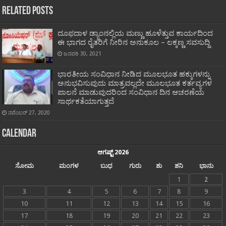
Related Posts
ದೂಫದಾಳ ಡ್ಯಾಂನಲ್ಲಿಯ ಮಣ್ಣು ಹೂಳೆತ್ತುವ ಕಾರ್ಯದಿಂದ
ಈ ಭಾಗದ ರೈತರಿಗೆ ನೀರಿನ ಅನುಕೂಲ – ಲಕ್ಕಣ್ಣ ಸವಸುದ್ದಿ
ಜನವರಿ 30, 2021
ಭಾರತೀಯ ಸಂವಿಧಾನ ನೀಡಿದ ಮೂಲಭೂತ ಹಕ್ಕುಗಳನ್ನು
ಅನುಭವಿಸುವುದು ಮಾತ್ರವಲ್ಲದೇ ಮೂಲಭೂತ ಕರ್ತವ್ಯಗಳ
ಪಾಲನೆ ಮಾಡುವುದರಿಂದ ಸಂವಿಧಾನ ದಿನ ಆಚರಣೆಯ
ಸಾರ್ಥಕತೆಯಾಗುತ್ತದೆ
ನವೆಂಬರ್ 27, 2020
Calendar
ಆಗಷ್ಟ್ 2026
ಸೋಮ
ಮಂಗಳ
ಬುಧ
ಗುರು
ಶು
ಶನಿ
ಭಾನು
1
2
3
4
5
6
7
8
9
10
11
12
13
14
15
16
17
18
19
20
21
22
23