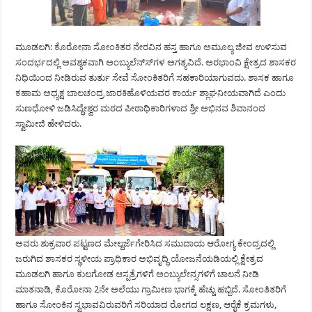
ಮೂಡಲಗಿ: ಕೊರೋನಾ ಸೋಂಕಿತರ ನೇರವಿನ ಹಸ್ತ ಹಾಗೂ ಅಮೂಲ್ಯ ಜೀವ ಉಳಿಸುವ
ಸಂದರ್ಭದಲ್ಲಿ ಅವಶ್ಯಕವಾಗಿ ಅಂಬ್ಯುಲೆನ್ಸ್‍ಗಳ ಅಗತ್ಯವಿದೆ. ಅರಭಾಂವಿ ಕ್ಷೇತ್ರದ ಶಾಸಕರ
ನಿಧಿಯಿಂದ ನೀಡಿರುವ ತುರ್ತು ಸೇವೆ ಸೋಂಕಿತರಿಗೆ ಸಹಕಾರಿಯಾಗುವದು. ಶಾಸಕ ಹಾಗೂ
ಕಹಾಮ ಅಧ್ಯಕ್ಷ ಬಾಲಚಂದ್ರ ಜಾರಕಿಹೊಳಿಯವರ ಕಾರ್ಯ ಶ್ಲಾಘನೀಯವಾಗಿದೆ ಎಂದು
ಸುಣಧೋಳಿ ಜಡಿಸಿದ್ಧೇಶ್ವರ ಮಠದ ಪೀಠಾಧಿಕಾರಿಗಳಾದ ಶ್ರೀ ಅಭಿನವ ಶಿವಾನಂದ
ಸ್ವಾಮೀಜಿ ಹೇಳಿದರು.
ಅವರು ಶುಕ್ರವಾರ ಪಟ್ಟಣದ ಮೇಲ್ದರ್ಜೆಗೇರಿಸಿದ ಸಮುದಾಯ ಆರೋಗ್ಯ ಕೇಂದ್ರದಲ್ಲಿ
ಜರುಗಿದ ಶಾಸಕರ ಸ್ಥಳೀಯ ಪ್ರಾಧಿಕಾರ ಅಭಿವೃದ್ಧಿ ಯೋಜನೆಯಡಿಯಲ್ಲಿ ಕ್ಷೇತ್ರದ
ಮೂಡಲಗಿ ಹಾಗೂ ಕುಲಗೋಡ ಆಸ್ಪತ್ರೆಗಳಿಗೆ ಅಂಬ್ಯುಲೇನ್ಸಗಳಿಗೆ ಚಾಲನೆ ನೀಡಿ
ಮಾತನಾಡಿ, ಕೊರೋನಾ 2ನೇ ಅಲೆಯು ಗ್ರಾಮೀಣ ಭಾಗಕ್ಕೆ ಹೆಚ್ಚು ಹಬ್ಬಿದೆ. ಸೋಂತಿತರಿಗೆ
ಹಾಗೂ ಸೋಂಕಿನ ಸ್ವಭಾವವಿರುವರಿಗೆ ಸರಿಯಾದ ರೋಗದ ಲಕ್ಷಣ, ಆರೈಕೆ ಕ್ರಮಗಳು,