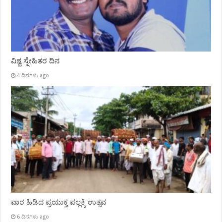
ವಿಶ್ವ ಸ್ನೇಹಿತರ ದಿನ
4 ದಿನಗಳು ago
ವಾರ ಹಿಡಿದ ಪ್ರಯುಕ್ತ ಪಲ್ಲಕ್ಕಿ ಉತ್ಸವ
6 ದಿನಗಳು ago