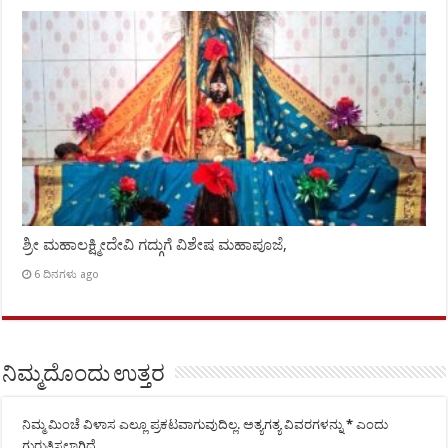
ಶ್ರೀ ಮಹಾಲಕ್ಷ್ಮೀದೇವಿ ಗದ್ಗುಗೆ ವಿಶೇಷ ಮಹಾಪೂಜೆ,
6 ದಿನಗಳು ago
ನಿಮ್ಮದೊಂದು ಉತ್ತರ
ನಿಮ್ಮ ಮಿಂಚೆ ವಿಳಾಸ ಎಲ್ಲೂ ಪ್ರಕಟವಾಗುವುದಿಲ್ಲ.
ಅತ್ಯಗತ್ಯ ವಿವರಗಳನ್ನು
*
ಎಂದು
ಗುರುತಿಸಲಾಗಿದೆ