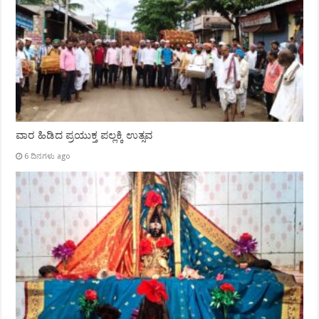
ವಾರ ಹಿಡಿದ ಪ್ರಯುಕ್ತ ಪಲ್ಲಕ್ಕಿ ಉತ್ಸವ
6 ದಿನಗಳು ago