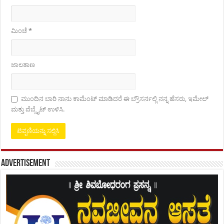
ಮಿಂಚೆ
*
ಜಾಲತಾಣ
ಮುಂದಿನ ಬಾರಿ ನಾನು ಕಾಮೆಂಟ್ ಮಾಡಿದರೆ ಈ ಬ್ರೌಸರ್ನಲ್ಲಿ ನನ್ನ ಹೆಸರು, ಇಮೇಲ್
ಮತ್ತು ವೆಬ್ಸೈಟ್ ಉಳಿಸಿ.
Advertisement