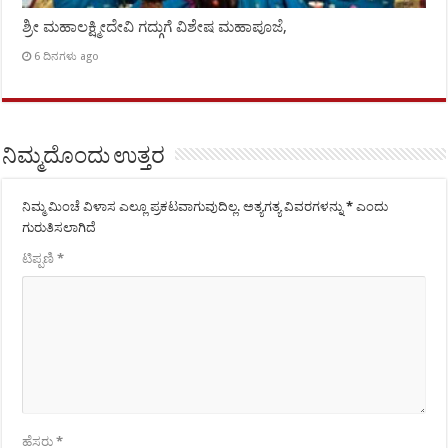
ಶ್ರೀ ಮಹಾಲಕ್ಷ್ಮೀದೇವಿ ಗದ್ಗುಗೆ ವಿಶೇಷ ಮಹಾಪೂಜೆ,
6 ದಿನಗಳು ago
ನಿಮ್ಮದೊಂದು ಉತ್ತರ
ನಿಮ್ಮ ಮಿಂಚೆ ವಿಳಾಸ ಎಲ್ಲೂ ಪ್ರಕಟವಾಗುವುದಿಲ್ಲ.
ಅತ್ಯಗತ್ಯ ವಿವರಗಳನ್ನು
*
ಎಂದು
ಗುರುತಿಸಲಾಗಿದೆ
ಟಿಪ್ಪಣಿ
*
ಹೆಸರು
*