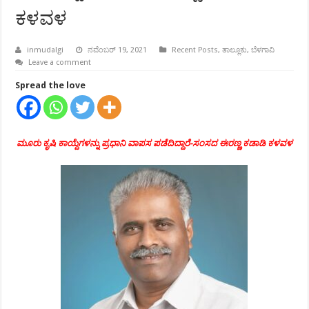
ಕಳವಳ
inmudalgi
ನವೆಂಬರ್ 19, 2021
Recent Posts
,
ತಾಲ್ಲೂಕು
,
ಬೆಳಗಾವಿ
Leave a comment
Spread the love
ಮೂರು ಕೃಷಿ ಕಾಯ್ದೆಗಳನ್ನು ಪ್ರಧಾನಿ ವಾಪಸ ಪಡೆದಿದ್ದಾರೆ-ಸಂಸದ ಈರಣ್ಣ ಕಡಾಡಿ ಕಳವಳ