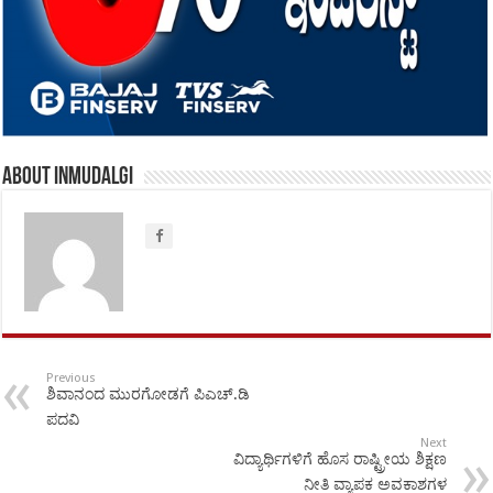
About inmudalgi
Previous
ಶಿವಾನಂದ ಮುರಗೋಡಗೆ ಪಿಎಚ್.ಡಿ
ಪದವಿ
Next
ವಿದ್ಯಾರ್ಥಿಗಳಿಗೆ ಹೊಸ ರಾಷ್ಟ್ರೀಯ ಶಿಕ್ಷಣ
ನೀತಿ ವ್ಯಾಪಕ ಅವಕಾಶಗಳ