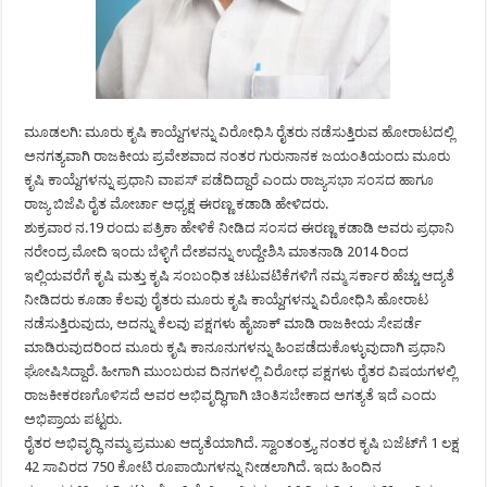
ಮೂಡಲಗಿ: ಮೂರು ಕೃಷಿ ಕಾಯ್ದೆಗಳನ್ನು ವಿರೋಧಿಸಿ ರೈತರು ನಡೆಸುತ್ತಿರುವ ಹೋರಾಟದಲ್ಲಿ
ಅನಗತ್ಯವಾಗಿ ರಾಜಕೀಯ ಪ್ರವೇಶವಾದ ನಂತರ ಗುರುನಾನಕ ಜಯಂತಿಯಂದು ಮೂರು
ಕೃಷಿ ಕಾಯ್ದೆಗಳನ್ನು ಪ್ರಧಾನಿ ವಾಪಸ್ ಪಡೆದಿದ್ದಾರೆ ಎಂದು ರಾಜ್ಯಸಭಾ ಸಂಸದ ಹಾಗೂ
ರಾಜ್ಯ ಬಿಜೆಪಿ ರೈತ ಮೋರ್ಚಾ ಅಧ್ಯಕ್ಷ ಈರಣ್ಣ ಕಡಾಡಿ ಹೇಳಿದರು.
ಶುಕ್ರವಾರ ನ.19 ರಂದು ಪತ್ರಿಕಾ ಹೇಳಿಕೆ ನೀಡಿದ ಸಂಸದ ಈರಣ್ಣ ಕಡಾಡಿ ಅವರು ಪ್ರಧಾನಿ
ನರೇಂದ್ರ ಮೋದಿ ಇಂದು ಬೆಳ್ಳಿಗೆ ದೇಶವನ್ನು ಉದ್ದೇಶಿಸಿ ಮಾತನಾಡಿ 2014 ರಿಂದ
ಇಲ್ಲಿಯವರೆಗೆ ಕೃಷಿ ಮತ್ತು ಕೃಷಿ ಸಂಬಂಧಿತ ಚಟುವಟಿಕೆಗಳಿಗೆ ನಮ್ಮ ಸರ್ಕಾರ ಹೆಚ್ಚು ಆದ್ಯತೆ
ನೀಡಿದರು ಕೂಡಾ ಕೆಲವು ರೈತರು ಮೂರು ಕೃಷಿ ಕಾಯ್ದೆಗಳನ್ನು ವಿರೋಧಿಸಿ ಹೋರಾಟ
ನಡೆಸುತ್ತಿರುವುದು, ಅದನ್ನು ಕೆಲವು ಪಕ್ಷಗಳು ಹೈಜಾಕ್ ಮಾಡಿ ರಾಜಕೀಯ ಸೇಪರ್ಡೆ
ಮಾಡಿರುವುದರಿಂದ ಮೂರು ಕೃಷಿ ಕಾನೂನುಗಳನ್ನು ಹಿಂಪಡೆದುಕೊಳ್ಳುವುದಾಗಿ ಪ್ರಧಾನಿ
ಘೋಷಿಸಿದ್ದಾರೆ. ಹೀಗಾಗಿ ಮುಂಬರುವ ದಿನಗಳಲ್ಲಿ ವಿರೋಧ ಪಕ್ಷಗಳು ರೈತರ ವಿಷಯಗಳಲ್ಲಿ
ರಾಜಕೀಕರಣಗೊಳಿಸದೆ ಅವರ ಅಭಿವೃದ್ಧಿಗಾಗಿ ಚಿಂತಿಸಬೇಕಾದ ಅಗತ್ಯತೆ ಇದೆ ಎಂದು
ಅಭಿಪ್ರಾಯ ಪಟ್ಟರು.
ರೈತರ ಅಭಿವೃದ್ಧಿ ನಮ್ಮ ಪ್ರಮುಖ ಆದ್ಯತೆಯಾಗಿದೆ. ಸ್ವಾಂತಂತ್ರ್ಯ ನಂತರ ಕೃಷಿ ಬಜೆಟ್‍ಗೆ 1 ಲಕ್ಷ
42 ಸಾವಿರದ 750 ಕೋಟಿ ರೂಪಾಯಿಗಳನ್ನು ನೀಡಲಾಗಿದೆ. ಇದು ಹಿಂದಿನ