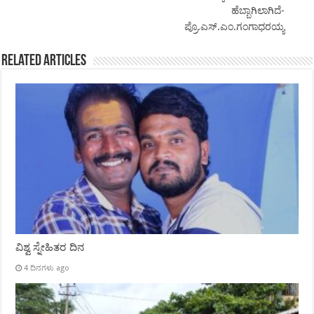
ಹೆಬ್ಬಾಗಿಲಾಗಿದೆ-
ಪ್ರೊ.ಎಸ್.ಎಂ.ಗಂಗಾಧರಯ್ಯ
Related Articles
ವಿಶ್ವ ಸ್ನೇಹಿತರ ದಿನ
4 ದಿನಗಳು ago