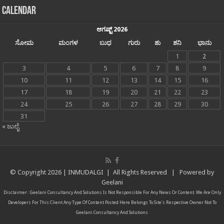
Calendar
ಆಗಷ್ಟ್ 2026
ಸೋಮ
ಮಂಗಳ
ಬುಧ
ಗುರು
ಶು
ಶನಿ
ಭಾನು
1
2
3
4
5
6
7
8
9
10
11
12
13
14
15
16
17
18
19
20
21
22
23
24
25
26
27
28
29
30
31
« ಜುಲೈ
© Copyright
2026 |
INMUDALGI
| All Rights Reserved | Powered by
Geelani
Disclaimer :
Geelani Consultancy And Solutions
Is Not Responsible For Any News Or Content. We Are Only
Developers For This Client Any Type Of Content Posted Here Belongs To Site's Respective Owner Not To
Geelani Consultancy And Solutions