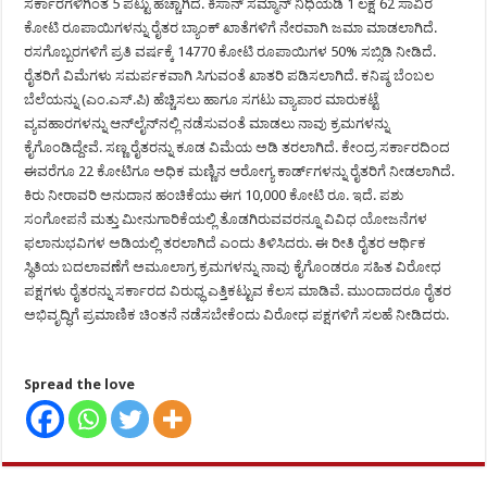
ಸರ್ಕಾರಗಳಿಗಿಂತ 5 ಪಟ್ಟು ಹೆಚ್ಚಾಗಿದೆ. ಕಿಸಾನ್ ಸಮ್ಮಾನ್ ನಿಧಿಯಡಿ 1 ಲಕ್ಷ 62 ಸಾವಿರ
ಕೋಟಿ ರೂಪಾಯಿಗಳನ್ನು ರೈತರ ಬ್ಯಾಂಕ್ ಖಾತೆಗಳಿಗೆ ನೇರವಾಗಿ ಜಮಾ ಮಾಡಲಾಗಿದೆ.
ರಸಗೊಬ್ಬರಗಳಿಗೆ ಪ್ರತಿ ವರ್ಷಕ್ಕೆ 14770 ಕೋಟಿ ರೂಪಾಯಿಗಳ 50% ಸಬ್ಸಿಡಿ ನೀಡಿದೆ.
ರೈತರಿಗೆ ವಿಮೆಗಳು ಸಮರ್ಪಕವಾಗಿ ಸಿಗುವಂತೆ ಖಾತರಿ ಪಡಿಸಲಾಗಿದೆ. ಕನಿಷ್ಠ ಬೆಂಬಲ
ಬೆಲೆಯನ್ನು (ಎಂ.ಎಸ್.ಪಿ) ಹೆಚ್ಚಿಸಲು ಹಾಗೂ ಸಗಟು ವ್ಯಾಪಾರ ಮಾರುಕಟ್ಟೆ
ವ್ಯವಹಾರಗಳನ್ನು ಆನ್‍ಲೈನ್‍ನಲ್ಲಿ ನಡೆಸುವಂತೆ ಮಾಡಲು ನಾವು ಕ್ರಮಗಳನ್ನು
ಕೈಗೊಂಡಿದ್ದೇವೆ. ಸಣ್ಣ ರೈತರನ್ನು ಕೂಡ ವಿಮೆಯ ಅಡಿ ತರಲಾಗಿದೆ. ಕೇಂದ್ರ ಸರ್ಕಾರದಿಂದ
ಈವರೆಗೂ 22 ಕೋಟಿಗೂ ಅಧಿಕ ಮಣ್ಣಿನ ಆರೋಗ್ಯ ಕಾರ್ಡ್‍ಗಳನ್ನು ರೈತರಿಗೆ ನೀಡಲಾಗಿದೆ.
ಕಿರು ನೀರಾವರಿ ಅನುದಾನ ಹಂಚಿಕೆಯು ಈಗ 10,000 ಕೋಟಿ ರೂ. ಇದೆ. ಪಶು
ಸಂಗೋಪನೆ ಮತ್ತು ಮೀನುಗಾರಿಕೆಯಲ್ಲಿ ತೊಡಗಿರುವವರನ್ನೂ ವಿವಿಧ ಯೋಜನೆಗಳ
ಫಲಾನುಭವಿಗಳ ಅಡಿಯಲ್ಲಿ ತರಲಾಗಿದೆ ಎಂದು ತಿಳಿಸಿದರು. ಈ ರೀತಿ ರೈತರ ಆರ್ಥಿಕ
ಸ್ಥಿತಿಯ ಬದಲಾವಣೆಗೆ ಅಮೂಲಾಗ್ರ ಕ್ರಮಗಳನ್ನು ನಾವು ಕೈಗೊಂಡರೂ ಸಹಿತ ವಿರೋಧ
ಪಕ್ಷಗಳು ರೈತರನ್ನು ಸರ್ಕಾರದ ವಿರುಧ್ಧ ಎತ್ತಿಕಟ್ಟುವ ಕೆಲಸ ಮಾಡಿವೆ. ಮುಂದಾದರೂ ರೈತರ
ಅಭಿವೃದ್ಧಿಗೆ ಪ್ರಮಾಣಿಕ ಚಿಂತನೆ ನಡೆಸಬೇಕೆಂದು ವಿರೋಧ ಪಕ್ಷಗಳಿಗೆ ಸಲಹೆ ನೀಡಿದರು.
Spread the love