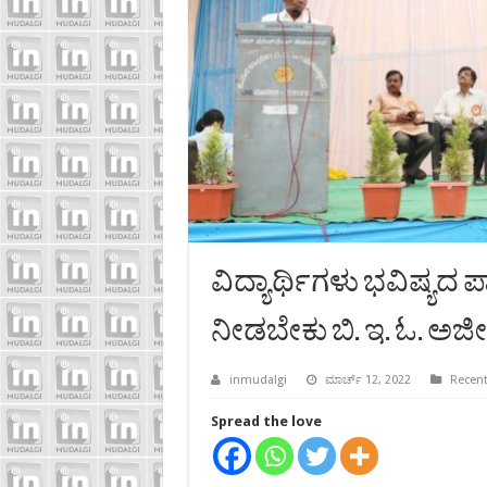
ವಿದ್ಯಾರ್ಥಿಗಳು ಭವಿಷ್ಯದ ಪಾ
ನೀಡಬೇಕು ಬಿ. ಇ. ಓ. ಅಜೀತ
inmudalgi
ಮಾರ್ಚ್ 12, 2022
Recent
Spread the love