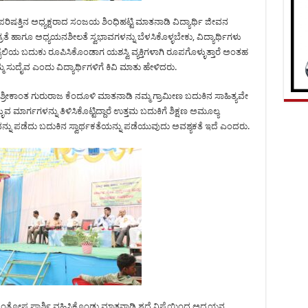
ರಿಷತ್ತಿನ ಅಧ್ಯಕ್ಷರಾದ ಸಂಜಯ ಶಿಂಧಿಹಟ್ಟಿ ಮಾತನಾಡಿ ವಿದ್ಯಾರ್ಥಿ ಜೀವನ
 ಹಾಗೂ ಅಧ್ಯಯನಶೀಲತೆ ಸ್ವಭಾವಗಳನ್ನು ಬೆಳಸಿಕೊಳ್ಳಬೇಕು, ವಿದ್ಯಾರ್ಥಿಗಳು
ೈಲಿಯ ಬದುಕು ರೂಪಿಸಿಕೊಂಡಾಗ ಯಶಸ್ವಿ ವ್ಯಕ್ತಿಗಳಾಗಿ ರೂಪಗೊಳ್ಳುತ್ತಾರೆ ಅಂತಹ
ಮ್ಮ ಸುದೈವ ಎಂದು ವಿದ್ಯಾರ್ಥಿಗಳಿಗೆ ಕಿವಿ ಮಾತು ಹೇಳಿದರು.
ರೀಕಾಂತ ಗುರುರಾಜ ಕೆಂದೂಳಿ ಮಾತನಾಡಿ ನಮ್ಮ ಗ್ರಾಮೀಣ ಬದುಕಿನ ಸಾಹಿತ್ಯವೇ
ವ ಮಾರ್ಗಗಳನ್ನು ತಿಳಿಸಿಕೊಟ್ಟಿದ್ದಾರೆ ಉತ್ತಮ ಬದುಕಿಗೆ ಶಿಕ್ಷಣ ಅಮೂಲ್ಯ
ಣವನ್ನು ಪಡೆದು ಬದುಕಿನ ಸ್ವಾರ್ಥಕತೆಯನ್ನು ಪಡೆಯುವುದು ಅವಶ್ಯಕತೆ ಇದೆ ಎಂದರು.
 ಸಂತೋಷ ಪಾರ್ಶಿ ವಹಿಸಿಕೊಂಡು ಮಾತನಾಡಿ ಶ್ರದ್ದೆ ನಿಷ್ಟೆಯಿಂದ ಅಧ್ಯಯನ