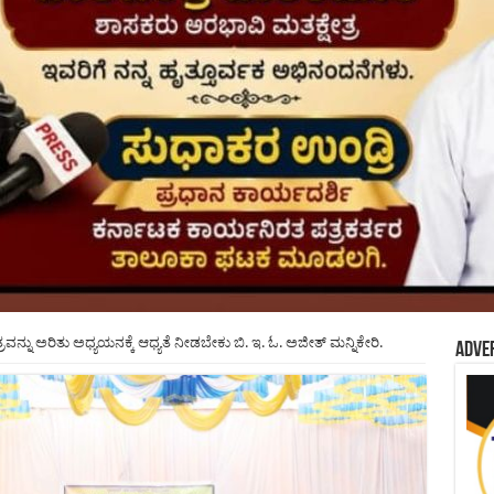
್ರವನ್ನು ಅರಿತು ಅಧ್ಯಯನಕ್ಕೆ ಆಧ್ಯತೆ ನೀಡಬೇಕು ಬಿ. ಇ. ಓ. ಅಜೀತ್ ಮನ್ನಿಕೇರಿ.
Adve