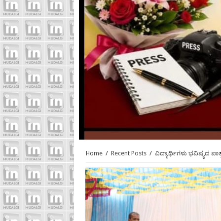
Home
/
Recent Posts
/
ವಿದ್ಯಾರ್ಥಿಗಳು ಭವಿಷ್ಯದ ಪಾತ