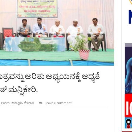
ತ್ರವನ್ನು ಅರಿತು ಅಧ್ಯಯನಕ್ಕೆ ಆಧ್ಯತೆ
್ ಮನ್ನಿಕೇರಿ.
 Posts
,
ತಾಲ್ಲೂಕು
,
ಬೆಳಗಾವಿ
Leave a comment