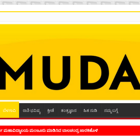
ಬೆಳಗಾವಿ
ರಾಶಿ ಭವಿಷ್ಯ
ಕ್ರೀಡೆ
ತಂತ್ರಜ್ಞಾನ
ಹಿತ ನುಡಿ
ನಮ್ಮ ಬಗ್ಗೆ
ಭ್ರಮ ಭಾವನೆಗಳನ್ನು ಕಟ್ಟಿಕೊಡುವ ಕಲೆಗಾರಿಕೆ ಕವಿಗೆ ಇರಬೇಕು- ಸಾಹಿತಿ ಸಿದ್ರಾಮ್ ದ್ಯಾಗಾನಟ್ಟಿ