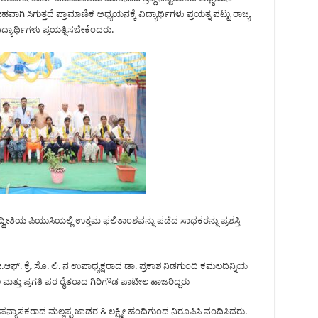
ವಾಗಿ ಸಿಗುತ್ತದೆ ಪ್ರಾಮಾಣಿಕ ಅಧ್ಯಯನಕ್ಕೆ ವಿದ್ಯಾರ್ಥಿಗಳು ಪ್ರಯತ್ನ ಪಟ್ಟು ರಾಜ್ಯ
ಿದ್ಯಾರ್ಥಿಗಳು ಪ್ರಯತ್ನಿಸಬೇಕೆಂದರು.
ತ್ತು ದ್ವೀತಿಯ ಪಿಯುಸಿಯಲ್ಲಿ ಉತ್ತಮ ಫಲಿತಾಂಶವನ್ನು ಪಡೆದ ಸಾಧಕರನ್ನು ಪ್ರಶಸ್ತಿ
್. ಕ್ರೆ. ಸೊ. ಲಿ. ನ ಉಪಾಧ್ಯಕ್ಷರಾದ ಡಾ. ಪ್ರಕಾಶ ನಿಡಗುಂದಿ ಕಮಲದಿನ್ನಿಯ
ತು ಪ್ರಗತಿ ಪರ ರೈತರಾದ ಗಿರಿಗೌಡ ಪಾಟೀಲ ಹಾಜರಿದ್ದರು
ನ್ಯಾಸಕರಾದ ಮಲ್ಲಪ್ಪ ಜಾಡರ & ಲಕ್ಷ್ಮೀ ಹಂದಿಗುಂದ ನಿರೂಪಿಸಿ ವಂದಿಸಿದರು.