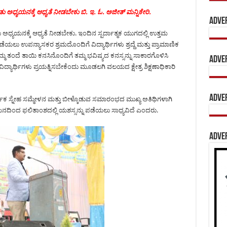
ಿತು ಅಧ್ಯಯನಕ್ಕೆ ಆಧ್ಯತೆ ನೀಡಬೇಕು ಬಿ. ಇ. ಓ. ಅಜೀತ್ ಮನ್ನಿಕೇರಿ.
Adve
ು ಅಧ್ಯಯನಕ್ಕೆ ಆಧ್ಯತೆ ನೀಡಬೇಕು. ಇಂದಿನ ಸ್ಪರ್ದಾತ್ಮಕ ಯುಗದಲ್ಲಿ ಉತ್ತಮ
ಯಲು ಉಪನ್ಯಾಸಕರ ಶ್ರಮದೊಂದಿಗೆ ವಿದ್ಯಾರ್ಥಿಗಳು ಶ್ರದ್ದೆ ಮತ್ತು ಪ್ರಾಮಾಣಿಕ
ಮ ತಂದೆ ತಾಯಿ ಕನಸಿನೊಂದಿಗೆ ತಮ್ಮ ಭವಿಷ್ಯದ ಕನಸ್ಸನ್ನು ಸಾಕಾರಗೊಳಿಸಿ
Adve
್ಯಾರ್ಥಿಗಳು ಪ್ರಯತ್ನಿಸಬೇಕೆಂದು ಮೂಡಲಗಿ ವಲಯದ ಕ್ಷೇತ್ರ ಶಿಕ್ಷಣಾಧಿಕಾರಿ
Adve
ಷಿಕ ಸ್ನೇಹ ಸಮ್ಮೇಳನ ಮತ್ತು ಬೀಳ್ಕೊಡುವ ಸಮಾರಂಭದ ಮುಖ್ಯ ಅತಿಥಿಗಳಾಗಿ
ನದಿಂದ ಫಲಿತಾಂಶದಲ್ಲಿ ಯಶಸ್ಸನ್ನು ಪಡೆಯಲು ಸಾಧ್ಯವಿದೆ ಎಂದರು.
Adve