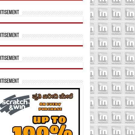
rtisement
rtisement
rtisement
rtisement