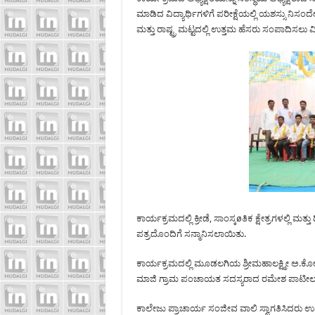
ಮಾಡಿದ ವಿದ್ಯಾರ್ಥಿಗಳಿಗೆ ಪರೀಕ್ಷೆಯಲ್ಲಿ ಯಶಸ್ಸು ನಿಸಂದೇಹ
ಮತ್ತು ರಾಷ್ಟ್ರ ಮಟ್ಟದಲ್ಲಿ ಉತ್ತಮ ಹೆಸರು ಸಂಪಾದಿಸಲು ವ
ಕಾರ್ಯಕ್ರಮದಲ್ಲಿ ಕ್ರೀಡೆ, ಸಾಂಸ್ಕøತಿಕ ಕ್ಷೇತ್ರಗಳಲ್ಲಿ ಮ
ಪತ್ರದೊಂದಿಗೆ ಸನ್ಮಾನಿಸಲಾಯಿತು.
ಕಾರ್ಯಕ್ರಮದಲ್ಲಿ ಮೂಡಲಗಿಯ ಶ್ರೀಮಹಾಲಕ್ಷ್ಮೀ ಅ.ಕೋ.ಆಫ
ಮಾಜಿ ಗ್ರಾಮ ಪಂಚಾಯತ ಸದಸ್ಯರಾದ ರಮೇಶ ಪಾಟೀಲ ಮತ್
ಕಾಲೇಜು ಪ್ರಾಚಾರ್ಯ ಸಂಜೀವ ವಾಲಿ ಸ್ವಾಗತಿಸಿದರು ಉಪ