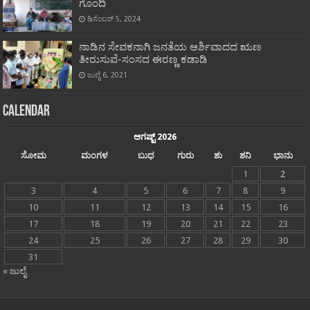
ಗೊಂದಿ
ಡಿಸೆಂಬರ್ 5, 2024
ನಾಡಿನ ಸೇವಕನಾಗಿ ಜನತೆಯ ಆರ್ಶಿವಾದದ ಋಣ
ತೀರುಸುವೆ-ಸಂಸದ ಈರಣ್ಣ ಕಡಾಡಿ
ಜುಲೈ 6, 2021
Calendar
ಆಗಷ್ಟ್ 2026
ಸೋಮ
ಮಂಗಳ
ಬುಧ
ಗುರು
ಶು
ಶನಿ
ಭಾನು
1
2
3
4
5
6
7
8
9
10
11
12
13
14
15
16
17
18
19
20
21
22
23
24
25
26
27
28
29
30
31
« ಜುಲೈ