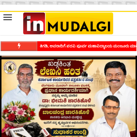
ಶಿವಾಪುರದಲ್ಲಿ ಕವಿಗೋಷ್ಠಿಯ ಸಂಭ್ರಮ ಭಾವನೆಗಳನ್ನು ಕಟ್ಟಿಕೊಡುವ ಕಲೆಗ