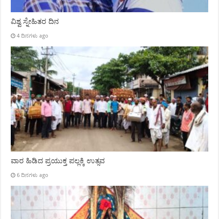
ವಿಶ್ವ ಸ್ನೇಹಿತರ ದಿನ
4 ದಿನಗಳು ago
ವಾರ ಹಿಡಿದ ಪ್ರಯುಕ್ತ ಪಲ್ಲಕ್ಕಿ ಉತ್ಸವ
6 ದಿನಗಳು ago