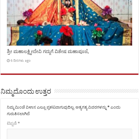
ಶ್ರೀ ಮಹಾಲಕ್ಷ್ಮೀದೇವಿ ಗದ್ಗುಗೆ ವಿಶೇಷ ಮಹಾಪೂಜೆ,
6 ದಿನಗಳು ago
ನಿಮ್ಮದೊಂದು ಉತ್ತರ
ನಿಮ್ಮ ಮಿಂಚೆ ವಿಳಾಸ ಎಲ್ಲೂ ಪ್ರಕಟವಾಗುವುದಿಲ್ಲ.
ಅತ್ಯಗತ್ಯ ವಿವರಗಳನ್ನು
*
ಎಂದು
ಗುರುತಿಸಲಾಗಿದೆ
ಟಿಪ್ಪಣಿ
*