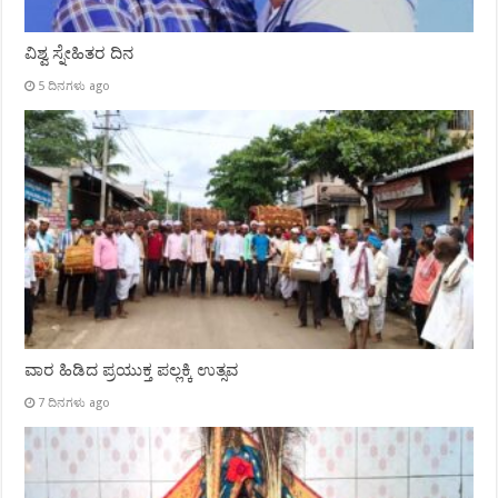
ವಿಶ್ವ ಸ್ನೇಹಿತರ ದಿನ
5 ದಿನಗಳು ago
ವಾರ ಹಿಡಿದ ಪ್ರಯುಕ್ತ ಪಲ್ಲಕ್ಕಿ ಉತ್ಸವ
7 ದಿನಗಳು ago