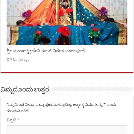
ಶ್ರೀ ಮಹಾಲಕ್ಷ್ಮೀದೇವಿ ಗದ್ಗುಗೆ ವಿಶೇಷ ಮಹಾಪೂಜೆ,
7 ದಿನಗಳು ago
ನಿಮ್ಮದೊಂದು ಉತ್ತರ
ನಿಮ್ಮ ಮಿಂಚೆ ವಿಳಾಸ ಎಲ್ಲೂ ಪ್ರಕಟವಾಗುವುದಿಲ್ಲ.
ಅತ್ಯಗತ್ಯ ವಿವರಗಳನ್ನು
*
ಎಂದು
ಗುರುತಿಸಲಾಗಿದೆ
ಟಿಪ್ಪಣಿ
*