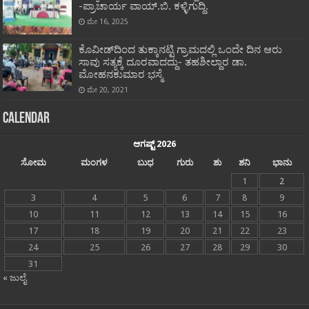
-ಪ್ರಾಚಾರ್ಯ ವಾಯ್.ಬಿ. ಕಳ್ಳಿಗುದ್ದಿ.
ಮೇ 16, 2025
ಕೊವೀಡ್‌ದಿಂದ ತುಕ್ಕಾನಟ್ಟಿ ಗ್ರಾಮದಲ್ಲಿ ಒಂದೇ ದಿನ ಆರು
ಸಾವು ಸತ್ಯಕ್ಕೆ ದೂರವಾದದ್ದು- ತಹಶೀಲ್ದಾರ ಡಾ.
ಮೋಹನಕುಮಾರ ಭಸ್ಮೆ
ಮೇ 20, 2021
Calendar
ಆಗಷ್ಟ್ 2026
ಸೋಮ
ಮಂಗಳ
ಬುಧ
ಗುರು
ಶು
ಶನಿ
ಭಾನು
1
2
3
4
5
6
7
8
9
10
11
12
13
14
15
16
17
18
19
20
21
22
23
24
25
26
27
28
29
30
31
« ಜುಲೈ