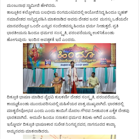
ಮಂಜುನಾಥ ಸ್ವಾಮೀಜಿ ಹೇಳಿದರು.
ತಾಲ್ಲೂಕಿನ ಕಲ್ಲೋಳಿಯ ಬಲಭೀಮ ರಂಗಮಂಟಪದಲ್ಲಿ ಆಯೋಜಿಸಿದ್ದ ಹಿಂದೂ ಬೃಹತ್
ಸಮಾವೇಶದ ಸಾನ್ನಿಧ್ಯವಹಿಸಿ ಮಾತನಾಡಿದ ಅವರು ದೇಶದ ಜನರ ಮನಸ್ಸು ಒಡೆಯದೇ
ಮಾನವರೆಲ್ಲೂರ ಒಂದೇ ಎನ್ನುವ ಸಂದೇಶವನ್ನು ಹಿಂದೂ ಧರ್ಮ ನೀಡುತ್ತದೆ. ಪ್ರತಿ
ಭಾರತೀಯನು ಹಿಂದೂ ಧರ್ಮದ ಸಂಸ್ಕೃತಿ, ಪರಂಪರೆಯನ್ನು ಉಳಿಸಿಕೊಂಡು
ಹೋಗುವುದು ಇಂದಿನ ಅವಶ್ಯಕತೆ ಇದೆ ಎಂದರು.
ದಿಕ್ಸೂಚಿ ಭಾಷಣ ಮಾಡಿದ ವೈಭವಿ ಕುಲಕರ್ಣಿ ದೇಶದ ಸಂಸ್ಕೃತಿ, ಪರಂಪರೆಯನ್ನು
ಕಾಯ್ದುಕೊಂಡು ಮುಂದುವರಿಸುವಲ್ಲಿ ಮಹಿಳೆಯರ ಪಾತ್ರ ಮುಖ್ಯವಾಗಿದೆ. ಭಾರತದಲ್ಲಿ
ಮಾತೃದೇವೋಭವ ಎಂದು ಎಂದು ತಾಯಿಗೆ ಮೊದಲ ಗೌರವ ನೀಡುವಂತ ಏಕೈಕ ದೇಶವು
ಭಾರತವಾಗಿದೆ. ಅದುವೇ ಹಿಂದೂ ಸನಾತನ ಧರ್ಮದ ತಿರುಳು ಆಗಿದೆ ಎಂದರು.
ಇನ್ನೋರ್ವ ದಿಕ್ಸೂಚಿ ಭಾಷಣಕಾರ ಸುರೇಶ ನಿಂಗಪ್ಪನವರ, ನಾಗನೂರದ ಕಾವ್ಯಾ
ಅಮ್ಮನವರು ಮಾತನಾಡಿದರು.