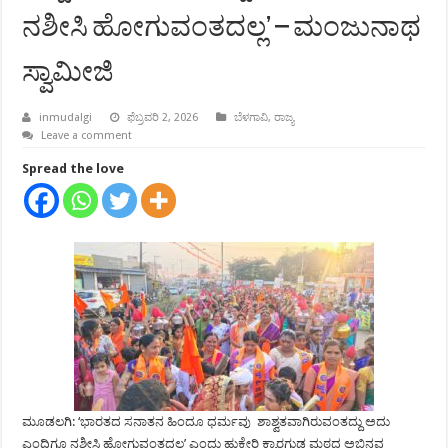
ನಶೀಸಿ ಹೋಗುವಂತದಲ್ಲ’ – ಮಂಜುನಾಥ
ಸ್ವಾಮೀಜಿ
inmudalgi
ಫೆಬ್ರವರಿ 2, 2026
ಬೆಳಗಾವಿ
,
ರಾಜ್ಯ
Leave a comment
Spread the love
ಮೂಡಲಗಿ: ‘ಭಾರತದ ಸನಾತನ ಹಿಂದೂ ಧರ್ಮವು ಶಾಶ್ವತವಾಗಿರುವಂತದ್ದು ಅದು
ಎಂದಿಗೂ ನಶೀಸಿ ಹೋಗುವಂತದಲ್ಲ’ ಎಂದು ಹುಕ್ಕೇರಿ ಕ್ಯಾರಗುಡ್ಡ ಮಠದ ಅಭಿನವ