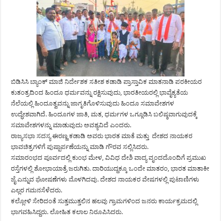
ಬಿಡಿಸಿಸಿ ಬ್ಯಾಂಕ್‌ ಮಾಜಿ ನಿರ್ದೇಶಕ ಸತೀಶ ಕಡಾಡಿ ಪ್ರಾಸ್ತಾವಿಕ ಮಾತನಾಡಿ ಪರಕೀಯರ
ಕುತಂತ್ರದಿಂದ ಹಿಂದೂ ಧರ್ಮವನ್ನು ರಕ್ಷಿಸುವುದು, ಭಾರತೀಯರಲ್ಲಿ ಭಾವೈಕ್ಯತೆಯ
ನೆಲೆಯಲ್ಲಿ ಹಿಂದೂತ್ವವನ್ನು ಜಾಗೃತಿಗೊಳಿಸುವುದು ಹಿಂದೂ ಸಮಾವೇಶಗಳ
ಉದ್ಧೇಶವಾಗಿದೆ. ಹಿಂದೂಗಳ ಜಾತಿ, ಮತ, ಧರ್ಮಗಳ ಒಗ್ಗೂಡಿಸಿ ಬಲಿಷ್ಠವಾಗುವುದಕ್ಕೆ
ಸಮಾವೇಶಗಳನ್ನು ಮಾಡುವುದು ಅವಶ್ಯವಿದೆ ಎಂದರು.
ರಾಜ್ಯಸಭಾ ಸದಸ್ಯ ಈರಣ್ಣ ಕಡಾಡಿ ಅವರು ಭಾರತ ಮಾತೆ ಮತ್ತು ದೇಶದ ನಾಯಕರ
ಭಾವಚಿತ್ರಗಳಿಗೆ ಪುಷ್ಪಾರ್ಪಣೆಯನ್ನು ಮಾಡಿ ಗೌರವ ಸಲ್ಲಿಸಿದರು.
ಸಮಾರಂಭದ ಪೂರ್ವದಲ್ಲಿ ಕುಂಭ ಮೇಳ, ವಿವಿಧ ದೇಶಿ ವಾದ್ಯ ವೃಂದದೊಂದಿಗೆ ಪ್ರಮುಖ
ರಸ್ತೆಗಳಲ್ಲಿ ಶೋಭಾಯಾತ್ರೆ ಜರುಗಿತು. ದಾರಿಯುದ್ದಕ್ಕೂ ಒಂದೇ ಮಾತರಂ, ಭಾರತ ಮಾತಾಕೀ
ಜೈ ಎನ್ನುವ ಘೋಷಣೆಗಳು ಮೊಳಗಿದವು. ದೇಶದ ನಾಯಕರ ವೇಷಗಳಲ್ಲಿ ಪುಟಾಣಿಗಳು
ಎಲ್ಲರ ಗಮನಸೆಳೆದರು.
ಕಲ್ಲೋಳಿ ಸೇರಿದಂತೆ ಸುತ್ತಮುತ್ತಲಿನ ಹಲವು ಗ್ರಾಮಗಳಿಂದ ಜನರು ಕಾರ್ಯಕ್ರಮದಲ್ಲಿ
ಭಾಗವಹಿಸಿದ್ದರು. ಲೋಹಿತ ಕಲಾಲ ನಿರೂಪಿಸಿದರು.