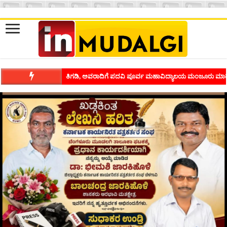
ಶಿವಾಪುರದಲ್ಲಿ ಕವಿಗೋಷ್ಠಿಯ ಸಂಭ್ರಮ ಭಾವನೆಗಳನ್ನು ಕಟ್ಟಿಕೊಡುವ ಕಲೆಗ