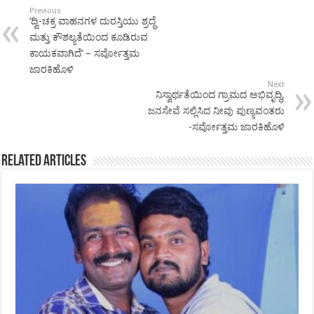
Previous
‘ದ್ವಿ-ಚಕ್ರ ವಾಹನಗಳ ದುರಸ್ತಿಯು ಶ್ರದ್ಧೆ
ಮತ್ತು ಕೌಶಲ್ಯತೆಯಿಂದ ಕೂಡಿರುವ
ಕಾಯಕವಾಗಿದೆ’ – ಸರ್ವೋತ್ತಮ
ಜಾರಕಿಹೊಳಿ
Next
ನಿಸ್ವಾರ್ಥತೆಯಿಂದ ಗ್ರಾಮದ ಅಭಿವೃದ್ಧಿ,
ಜನಸೇವೆ ಸಲ್ಲಿಸಿದ ನೀವು ಪುಣ್ಯವಂತರು
-ಸರ್ವೋತ್ತಮ ಜಾರಕಿಹೊಳಿ
Related Articles