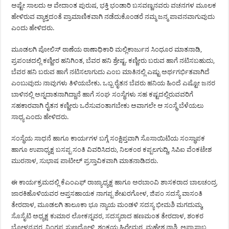
ಅಷ್ಟೇ ಸಾಲದು ಆ ವೇದಾಂತ ಪುರುಷ, ಭಕ್ತಿ ಭಂಡಾರಿ ಬಸವಣ್ಣನವರು ವಚನಗಳ ಮೂಲಕ
ಹೇಳಿರುವ ವ್ಯಾಕ್ತದಂತೆ ಪ್ರಾಮಾಣಿಕವಾಗಿ ನಡೆದುಕೊಂಡರೆ ನಮ್ಮ ಜನ್ಮ ಪಾವನವಾಗುವುದು
ಎಂದು ಹೇಳಿದರು.
ಮೂಡಲಗಿ ಪೋಲಿಸ್ ಠಾಣೆಯ ಠಾಣಾಧಿಕಾರಿ ಮಲ್ಲಿಕಾರ್ಜುನ ಸಿಂಧೂರ ಮಾತನಾಡಿ,
ಪ್ರಪಂಚದಲ್ಲಿ ಕಣ್ಣೀರ ಹನಿಗಿಂತ, ಬೆವರ ಹನಿ ಶ್ರೇಷ್ಟ. ಕಣ್ಣೀರು ಬರುವ ಹಾಗೆ ನಟಿಸಬಹುದು,
ಬೆವರ ಹನಿ ಬರುವ ಹಾಗೆ ನಟಿಸಲಾಗುದು ಎಂಬ ಮಾತಿನಲ್ಲಿ ಎಷ್ಟು ಅರ್ಥಗರ್ಭಿತವಾಗಿದೆ
ಎಂಬುವುದು ನಾವುಗಳು ತಿಳಿಯಬೇಕು. ಒಬ್ಬ ರೈತನ ಬೆವರು ಹನಿಯ ಹಿಂದೆ ಎಷ್ಟೋ ಜನರ
ಬಾಳಿನಲ್ಲಿ ಅನ್ನದಾತನಾಗಿದ್ದಾನೆ ಹಾಗೆ ಸಂಘ ಸಂಸ್ಥೆಗಳು ಸಹ ಕಷ್ಟದಲ್ಲಿರುವವರಿಗೆ
ಸಹಕಾರವಾಗಿ ರೈತನ ಕಣ್ಣೀರು ಒರೆಸುವಂತಾಗಬೇಕು ಅವಾಗಲೇ ಆ ಸಂಸ್ಥೆ ಬೆಳೆಯಲು
ಸಾಧ್ಯ ಎಂದು ಹೇಳಿದರು.
ಸಂಸ್ಥೆಯ ಸಾಧನೆ ಹಾಗೂ ಕಾರ್ಯಗಳ ಬಗ್ಗೆ ಸಂಕ್ಷಿಪ್ತವಾಗಿ ಸೊಸಾಯಿಟಿಯ ಸಂಸ್ಥಾಪಕ
ಹಾಗೂ ಉಪಾಧ್ಯಕ್ಷ ಬಸಪ್ಪ ಸಂತಿ ವಿವರಿಸಿದರು, ನಿಲಕಂಠ ಕಪ್ಪಲಗುದ್ದಿ, ಸಿಪಿಐ ವೆಂಕಟೇಶ
ಮುರನಾಳ, ಸುಭಾಷ ಪಾಟೀಲ್ ಪ್ರಸ್ತಾವಿಕವಾಗಿ ಮಾತನಾಡಿದರು.
ಈ ಕಾರ್ಯಕ್ರಮದಲ್ಲಿ ಕೆಎಂಎಫ್ ರಾಜ್ಯಾಧ್ಯಕ್ಷ ಹಾಗೂ ಅರಬಾಂವಿ ಶಾಸಕರಾದ ಬಾಲಚಂದ್ರ
ಜಾರಕಿಹೊಳಿಯವರ ಆಪ್ತಸಹಾಯಕ ನಾಗಪ್ಪ ಶೇಖರಗೋಳ, ಜಿಪಂ ಸದಸ್ಯೆ ವಾಸಂತಿ
ತೇರದಾಳ, ಮೂಡಲಗಿ ತಾಲೂಕಾ ಭೂ ನ್ಯಾಯ ಮಂಡಳಿ ಸದಸ್ಯ ಭೀಮಶಿ ಮಗದುಮ್ಮ,
ಸೊಸೈಟಿ ಅಧ್ಯಕ್ಷ ಕುಮಾರ ಲೋಕನ್ನವರ, ಸದಸ್ಯರಾದ ಹಣಮಂತ ತೇರದಾಳ, ಶಂಕರ
ಬೋಳನ್ನವರ, ನಿಂಗಪ್ಪ ಸುಣಧೋಳಿ, ಶಂಕ್ರಯ ಹಿರೇಮಠ, ಮಹೇಶ ನಾಶಿ, ಅಪ್ಪಾಸಾಬ