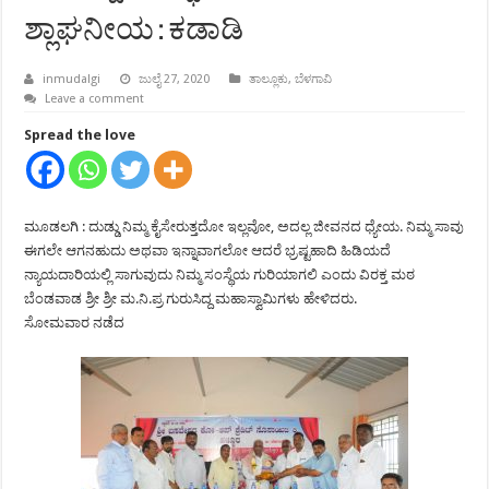
ಶ್ಲಾಘನೀಯ : ಕಡಾಡಿ
inmudalgi
ಜುಲೈ 27, 2020
ತಾಲ್ಲೂಕು
,
ಬೆಳಗಾವಿ
Leave a comment
Spread the love
ಮೂಡಲಗಿ : ದುಡ್ಡು ನಿಮ್ಮ ಕೈಸೇರುತ್ತದೋ ಇಲ್ಲವೋ, ಅದಲ್ಲ ಜೀವನದ ಧ್ಯೇಯ. ನಿಮ್ಮ ಸಾವು
ಈಗಲೇ ಆಗನಹುದು ಅಥವಾ ಇನ್ನಾವಾಗಲೋ ಆದರೆ ಭ್ರಷ್ಟಹಾದಿ ಹಿಡಿಯದೆ
ನ್ಯಾಯದಾರಿಯಲ್ಲಿ ಸಾಗುವುದು ನಿಮ್ಮ ಸಂಸ್ಥೆಯ ಗುರಿಯಾಗಲಿ ಎಂದು ವಿರಕ್ತ ಮಠ
ಬೆಂಡವಾಡ ಶ್ರೀ ಶ್ರೀ ಮ.ನಿ.ಪ್ರ ಗುರುಸಿದ್ದ ಮಹಾಸ್ವಾಮಿಗಳು ಹೇಳಿದರು.
ಸೋಮವಾರ ನಡೆದ