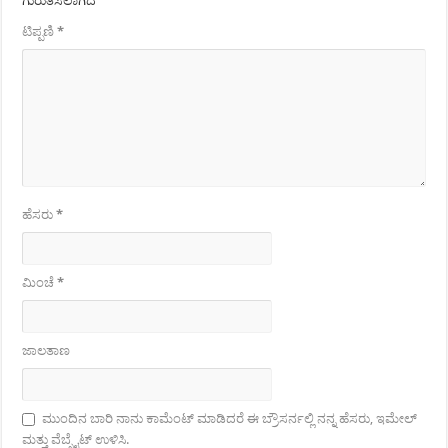
ಗುರುತಿಸಲಾಗಿದೆ
ಟಿಪ್ಪಣಿ
*
ಹೆಸರು
*
ಮಿಂಚೆ
*
ಜಾಲತಾಣ
ಮುಂದಿನ ಬಾರಿ ನಾನು ಕಾಮೆಂಟ್ ಮಾಡಿದರೆ ಈ ಬ್ರೌಸರ್ನಲ್ಲಿ ನನ್ನ ಹೆಸರು, ಇಮೇಲ್
ಮತ್ತು ವೆಬ್ಸೈಟ್ ಉಳಿಸಿ.