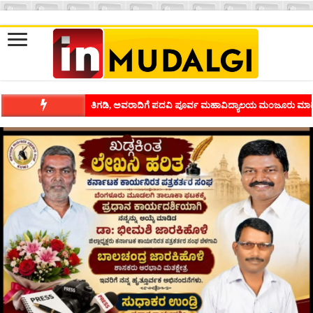
ತಿಗಡಿ, ಅವರಾದಿಗೆ ಪದವಿ ಪೂರ್ವ ಮಹಾವಿದ್ಯಾಲಯ ಮಂಜೂರು ಮಾಡ