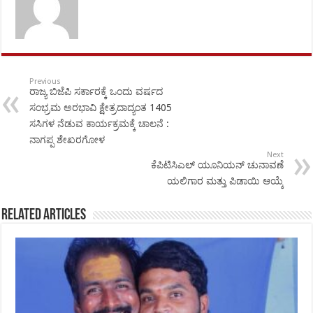
Previous
ರಾಜ್ಯ ಬಿಜೆಪಿ ಸರ್ಕಾರಕ್ಕೆ ಒಂದು ವರ್ಷದ
ಸಂಭ್ರಮ ಅರಭಾವಿ ಕ್ಷೇತ್ರದಾದ್ಯಂತ 1405
ಸಸಿಗಳ ನೆಡುವ ಕಾರ್ಯಕ್ರಮಕ್ಕೆ ಚಾಲನೆ :
ನಾಗಪ್ಪ ಶೇಖರಗೋಳ
Next
ಕೆಪಿಟಿಸಿಎಲ್ ಯೂನಿಯನ್ ಚುನಾವಣೆ
ಯಲಿಗಾರ ಮತ್ತು ಪಿಡಾಯಿ ಆಯ್ಕೆ
Related Articles