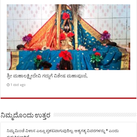
ಶ್ರೀ ಮಹಾಲಕ್ಷ್ಮೀದೇವಿ ಗದ್ಗುಗೆ ವಿಶೇಷ ಮಹಾಪೂಜೆ,
1 ವಾರ ago
ನಿಮ್ಮದೊಂದು ಉತ್ತರ
ನಿಮ್ಮ ಮಿಂಚೆ ವಿಳಾಸ ಎಲ್ಲೂ ಪ್ರಕಟವಾಗುವುದಿಲ್ಲ.
ಅತ್ಯಗತ್ಯ ವಿವರಗಳನ್ನು
*
ಎಂದು