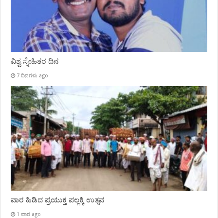
ವಿಶ್ವ ಸ್ನೇಹಿತರ ದಿನ
7 ದಿನಗಳು ago
ವಾರ ಹಿಡಿದ ಪ್ರಯುಕ್ತ ಪಲ್ಲಕ್ಕಿ ಉತ್ಸವ
1 ವಾರ ago