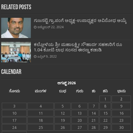
Related Posts
ಗುಜನಟ್ಟಿ ಗ್ರಾ.ಪಂಗೆ ಅಧ್ಯಕ್ಷ-ಉಪಾಧ್ಯಕ್ಷರ ಅವಿರೋಧ ಆಯ್ಕೆ
ಅಕ್ಟೋಬರ್ 22, 2024
ಕಲ್ಲೋಳಿಯ ಶ್ರೀ ಮಹಾಲಕ್ಷ್ಮೀ ಸೌಹಾರ್ದ ಸಹಕಾರಿಗೆ ರೂ
1.04 ಕೋಟಿ ಲಾಭ ಸಂಸದ ಈರಣ್ಣ ಕಡಾಡಿ
ಏಪ್ರಿಲ್ 9, 2022
Calendar
ಆಗಷ್ಟ್ 2026
ಸೋಮ
ಮಂಗಳ
ಬುಧ
ಗುರು
ಶು
ಶನಿ
ಭಾನು
1
2
3
4
5
6
7
8
9
10
11
12
13
14
15
16
17
18
19
20
21
22
23
24
25
26
27
28
29
30