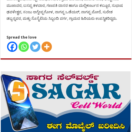
ಮುಜಾವರ, ಬಸಪ್ಪ ತಳವಾರ, ಗಣಪತಿ ದಾಸರ ಹಾಗೂ ಮಲ್ಲಿಕಾರ್ಜುನ ಕಬ್ಬೂರ, ಸುಭಾಷ
ಢವಳೇಶ್ವರ, ಸಂಜು ಅಗ್ನೇಪ್ಪಗೋಳ, ನಾಗಪ್ಪ ಒಡೆಯರ್, ನಾಗಪ್ಪ ಮೋರೆ, ಸುರೇಶ
ಡಬ್ಬನ್ನವರ, ಮತ್ತು ಸೊಸೈಟಿಯ ಸಿಬ್ಬಂದಿ ವರ್ಗ, ಗ್ರಾಮದ ಹಿರಿಯರು ಉಪಸ್ಥಿತರಿದ್ದರು.
Spread the love