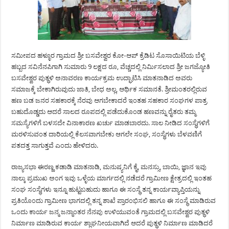
ಸಮೀಪದ ಹಳ್ಳೂರ ಗ್ರಾಮದ ಶ್ರೀ ಬಸವೇಶ್ವರ ಕೋ-ಆಪ್ ಕ್ರೆಡಿಟ ಸೊಸಾಯಿಟಿಯ ಬೆಳ್ಳಿ
ಹಬ್ಬದ ಸವಿನೆನಪಿಗಾಗಿ ಸುಮಾರು 9 ಲಕ್ಷದ ರೂ, ವೆಚ್ಚದಲ್ಲಿ ನಿರ್ಮಿಸಲಾದ ಶ್ರೀ ಜಗಜ್ಯೋತಿ
ಬಸವೇಶ್ವರ ಪುತ್ಥಳಿ ಅನಾವರಣ ಕಾರ್ಯಕ್ರಮ ಉದ್ಘಾಟಿಸಿ ಮಾತನಾಡಿದ ಅವರು
ಸಮಾಜಕ್ಕೆ ಬೇಕಾಗಿರುವುದು ಜಾತಿ, ಬೇಧ ಅಲ್ಲ, ಆರ್ಥಿಕ ಸಮಾನತೆ. ಶ್ರೀಮಂತರಲ್ಲಿರುವ
ಹಣ ಬಡ ಜನರ ಸಹಕಾರಕ್ಕೆ ನೆರವು ಆಗಬೇಕಾದರೆ ಇಂತಹ ಸಹಕಾರ ಸಂಘಗಳ ಪಾತ್ರ
ಬಹುದೊಡ್ಡದು ಆದರೆ ಸಾಲದ ರೂಪದಲ್ಲಿ ಪಡೆದುಕೊಂಡ ಹಣವನ್ನು ರೈತರು ತಮ್ಮ
ಸಮಸ್ಯೆಗಳಿಗೆ ಬಳಸದೇ ವಿನಾಕಾರಣ ಖರ್ಚು ಮಾಡಬಾರದು. ಸಾಲ ನೀಡಿದ ಸಂಸ್ಥೆಗಳಿಗೆ
ಮರಳಿಸುವಂತ ದಾರಿಯಲ್ಲಿ ಕೆಲಸವಾಗಬೇಕು ಆಗಲೇ ಸಂಘ, ಸಂಸ್ಥೆಗಳು ಬೆಳವಣಿಗೆ
ಪತದತ್ತ ಸಾಗುತ್ತವೆ ಎಂದು ಹೇಳಿದರು.
ರಾಜ್ಯಸಭಾ ಈರಣ್ಣ ಕಡಾಡಿ ಮಾತನಾಡಿ, ಮನುಷ್ಯನಿಗೆ ಕೈ, ಮನಸ್ಸು, ಬಾಯಿ, ಜ್ಞಾನ ಇವು
ನಾಲ್ಕು ಪ್ರಮುಖ ಅಂಗ ಇವು ಒಳ್ಳೆಯ ಮಾರ್ಗದಲ್ಲಿ ನಡೆದರೆ ಗ್ರಾಮೀಣ ಕ್ಷೇತ್ರದಲ್ಲಿ ಇಂತಹ
ಸಂಘ ಸಂಸ್ಥೆಗಳು ಇನ್ನೂ ಹುಟ್ಟಬಹುದು ಹಾಗೂ ಈ ಸಂಸ್ಥೆ ತನ್ನ ಕಾರ್ಯವ್ಯಾಪ್ತಿಯನ್ನು
ಪ್ರತಿಯೊಂದು ಗ್ರಾಮೀಣ ಭಾಗದಲ್ಲಿ ತನ್ನ ಶಾಖೆ ಪ್ರಾರಂಭಿಸಲಿ ಹಾಗೂ ಈ ಸಂಸ್ಥೆ ಮಾಡಿರುವ
ಒಂದು ಕಾರ್ಯ ಜನ್ಮ ಜನ್ಮಾಂತರ ನೆನಪು ಉಳಿಯುವಂತೆ ಗ್ರಾಮದಲ್ಲಿ ಬಸವೇಶ್ವರ ಪುತ್ಥಳಿ
ನಿರ್ಮಾಣ ಮಾಡಿರುವ ಕಾರ್ಯ ಶ್ಲಾಘನೀಯವಾಗಿದೆ ಆದರೆ ಪುತ್ಥಳಿ ನಿರ್ಮಾಣ ಮಾಡಿದರೆ