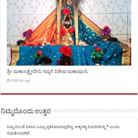
ಶ್ರೀ ಮಹಾಲಕ್ಷ್ಮೀದೇವಿ ಗದ್ಗುಗೆ ವಿಶೇಷ ಮಹಾಪೂಜೆ,
6 ದಿನಗಳು ago
ನಿಮ್ಮದೊಂದು ಉತ್ತರ
ನಿಮ್ಮ ಮಿಂಚೆ ವಿಳಾಸ ಎಲ್ಲೂ ಪ್ರಕಟವಾಗುವುದಿಲ್ಲ.
ಅತ್ಯಗತ್ಯ ವಿವರಗಳನ್ನು
*
ಎಂದು
ಗುರುತಿಸಲಾಗಿದೆ