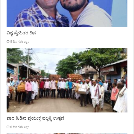
ವಿಶ್ವ ಸ್ನೇಹಿತರ ದಿನ
5 ದಿನಗಳು ago
ವಾರ ಹಿಡಿದ ಪ್ರಯುಕ್ತ ಪಲ್ಲಕ್ಕಿ ಉತ್ಸವ
6 ದಿನಗಳು ago