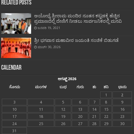
Related Posts
ಅಯೋಧ್ಯೆ ಶ್ರೀರಾಮ ಮಂದಿರ ನೂತನ ಕಟ್ಟಡಕ್ಕೆ ಹೆಚ್ಚಿನ
ಪ್ರಮಾಣದಲ್ಲಿ ದೇಣಿಗೆ ನೀಡಲು ಸಾರ್ವಜನಿಕರಲ್ಲಿ ಮನವಿ
ಜನವರಿ 19, 2021
ಶ್ರೀ ಭಗವಾನ ಮಹಾವೀರ ಜಯಂತಿ ಸಂಚಿಕೆ ಬಿಡುಗಡೆ
ಮಾರ್ಚ್ 30, 2026
Calendar
ಆಗಷ್ಟ್ 2026
ಸೋಮ
ಮಂಗಳ
ಬುಧ
ಗುರು
ಶು
ಶನಿ
ಭಾನು
1
2
3
4
5
6
7
8
9
10
11
12
13
14
15
16
17
18
19
20
21
22
23
24
25
26
27
28
29
30
31