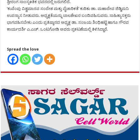
ಶ್ರೀರಂಗ ಸಾಂಸ್ಕøತಿಕ ಭವನದಲ್ಲಿ ಜರುಗಲಿದೆ.
‘ಕುವೆಂಪು ವಿಶ್ವಮಾನವ ಸಂದೇಶ ಮತ್ತು ವೈಚಾರಿಕತೆ’ ಕುರಿತು ಡಾ. ಮಹಾದೇವ ಜಿಡ್ಡಿಮನಿ
ಉಪನ್ಯಾಸ ನೀಡುವರು. ಅಧ್ಯಕ್ಷತೆಯನ್ನು ಬಾಲಶೇಖರ ಬಂದಿವಹಿಸುವರು. ಸಾಹಿತ್ಯಾಸಕ್ತರು
ಭಾಗವಹಿಸಬೇಕು ಎಂದು ಪ್ರತಿಷ್ಠಾನದ ಅಧ್ಯಕ್ಷ ಡಾ. ಸಂಜಯ ಶಿಂಧಿಹಟ್ಟಿ ಹಾಗೂ ಗೌರವ
ಕಾರ್ಯದರ್ಶಿ ಎ.ಎಚ್. ಒಂಟಗೋಡಿ ಅವರು ಪ್ರಕಟಣೆಯಲ್ಲಿ ತಿಳಿಸಿದ್ದಾರೆ.
Spread the love