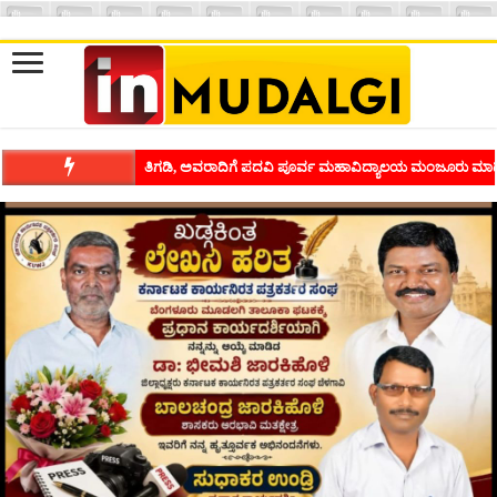
ತಿಗಡಿ, ಅವರಾದಿಗೆ ಪದವಿ ಪೂರ್ವ ಮಹಾವಿದ್ಯಾಲಯ ಮಂಜೂರು ಮಾಡ