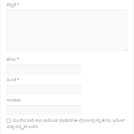
ಟಿಪ್ಪಣಿ
*
ಹೆಸರು
*
ಮಿಂಚೆ
*
ಜಾಲತಾಣ
ಮುಂದಿನ ಬಾರಿ ನಾನು ಕಾಮೆಂಟ್ ಮಾಡಿದರೆ ಈ ಬ್ರೌಸರ್ನಲ್ಲಿ ನನ್ನ ಹೆಸರು, ಇಮೇಲ್
ಮತ್ತು ವೆಬ್ಸೈಟ್ ಉಳಿಸಿ.